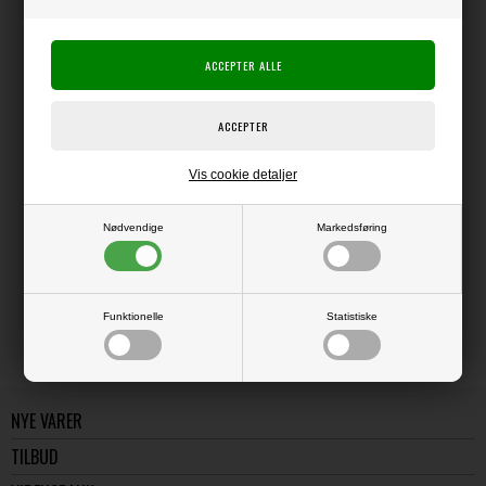
Producent:
Sizzix / Ellison
Tim Holtz
Producentens varenr.:
Die, som kan bruges i f.eks. Big Shot eller Sizzix die cut systemer.
Obs - billedet viser die-cutten i dekoreret udgave !!
Vis cookie detaljer
Nødvendige
Markedsføring
LÆS OG BLIV INSPIRERET
Læs flere artikler...
Funktionelle
Statistiske
NYE VARER
TILBUD