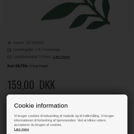
Varenr.:
32-324502
Leveringstid: 1 til 2 hverdage
Loyalitetsrabat:
5 Point
-
Læs mere
159,00
DKK
Klik her for pris inkl. fragt
Cookie information
Vi bruger cookies til indsamling af statistik og til trafikmåling. Vi bruger
informationen til forbedring af hjemmesiden. Ved at klikke videre,
Varen er på lager
accepterer du brugen af cookies.
Læs mere