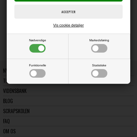
LÆS OG BLIV INSPIRERET
Vis cookie detaljer
Læs flere artikler...
Nødvendige
Markedsføring
Funktionelle
Statistiske
NYE VARER
TILBUD
VIDENSBANK
BLOG
SCRAPSKOLEN
FAQ
OM OS