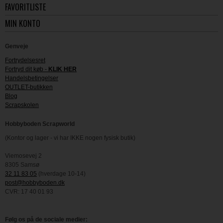
FAVORITLISTE
MIN KONTO
Genveje
Fortrydelsesret
Fortryd dit køb -
KLIK HER
Handelsbetingelser
OUTLET-butikken
Blog
Scrapskolen
Hobbyboden Scrapworld
(Kontor og lager - vi har IKKE nogen fysisk butik)
Viemosevej 2
8305 Samsø
32 11 83 05
(hverdage 10-14)
post@hobbyboden.dk
CVR: 17 40 01 93
Følg os på de sociale medier: