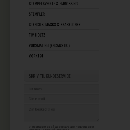
STEMPELSVÆRTE & EMBOSSING
STEMPLER
STENCILS, MASKS & SKABELONER
TIM HOLTZ
VOKSMALING (ENCAUSTIC)
VÆRKTØJ
SKRIV TIL KUNDESERVICE
Vi bestræber os på at besvare alle henvendelser
indenfor 24 timer på hverdage.