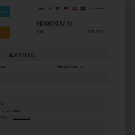
INDKØBSKURV (0)
I alt:
0,00 DKK
MIN KONTO
ioner
Hurtig levering
L
010
il 2 hverdage
2 Point
-
Læs mere