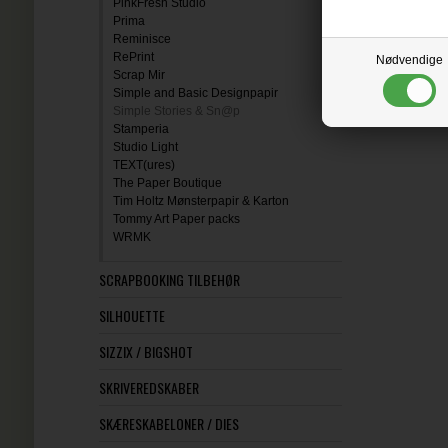
PinkFresh Studio
Prima
Reminisce
RePrint
Nødvendige
Scrap Mir
Simple and Basic Designpapir
Simple Stories & Sn@p
Stamperia
Studio Light
TEXT(ures)
The Paper Boutique
Tim Holtz Mønsterpapir & Karton
Tommy Art Paper packs
WRMK
SCRAPBOOKING TILBEHØR
SILHOUETTE
SIZZIX / BIGSHOT
SKRIVEREDSKABER
SKÆRESKABELONER / DIES