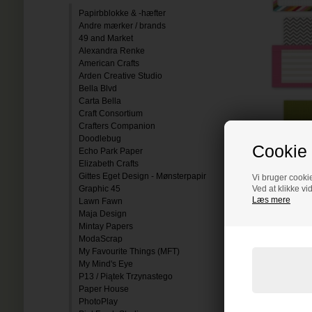
Papirbblokke & -hæfter
Andre mærker / brands
49 and Market
Alexandra Renke
American Crafts
Arden Creative Studio
Bella Blvd
Carta Bella
Craft Consortium
Crafters Companion
Doodlebug
Cookie 
Echo Park Paper
Elizabeth Crafts
Gittes Eget Design - Mønsterpapir
Vi bruger cookie
Graphic 45
Ved at klikke vi
Læs mere
Lawn Fawn
Maja Design
Mintay Papers
ModaScrap
My Favourite Things (MFT)
My Mind's Eye
P13 / Piątek Trzynastego
Paper House
PhotoPlay