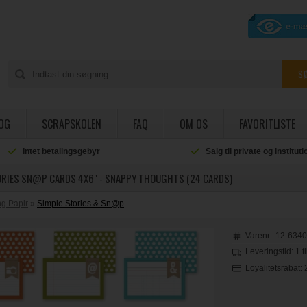
OG
SCRAPSKOLEN
FAQ
OM OS
FAVORITLISTE
Intet betalingsgebyr
Salg til private og institut
ORIES SN@P CARDS 4X6" - SNAPPY THOUGHTS (24 CARDS)
g Papir
»
Simple Stories & Sn@p
Varenr.:
12-634
Leveringstid: 1 t
Loyalitetsrabat: