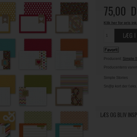
75,00
D
Klik her for pris ink
Producent:
Simple S
Producentens varenr
Simple Stories
Sn@p kort der f.eks.
LÆS OG BLIV INS