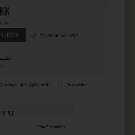
KK
l. fragt
Varen er på lager
tories
.:
 kan bruges til Sn@p Pocket Pages eller Project Life.
PIRERET
Læs flere artikler...