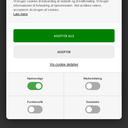
Vi bruger cookies til indsamling af statistik og til trafikmåling. Vi bruger
informationen til forbedring af hjemmesiden. Ved at klikke videre,
accepterer du brugen af cookies.
Læs mere
Varen er på lager
Producent:
Simple Stories
Producentens varenr.:
Simple Stories
Lille fladt album i str. 4x6" (ca. 10x15 cm).
Vis cookie detaljer
10 lommer medfølger og flere kan tilkøbes.
Systemet bestående af små mapper og tilhørende lommer.
Nødvendige
Markedsføring
LÆS OG BLIV INSPIRERET
Funktionelle
Statistiske
Læs flere artikler...