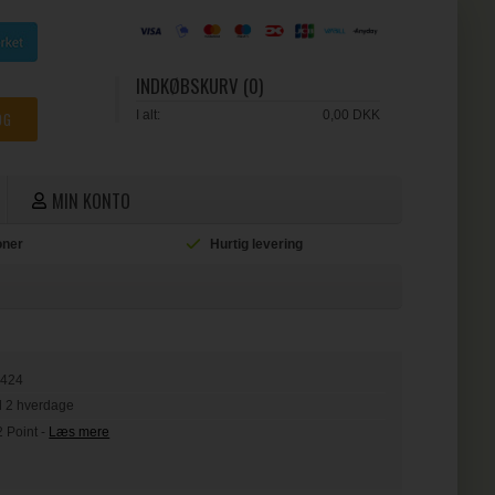
INDKØBSKURV (0)
I alt:
0,00 DKK
MIN KONTO
ioner
Hurtig levering
L
3424
il 2 hverdage
2 Point
-
Læs mere