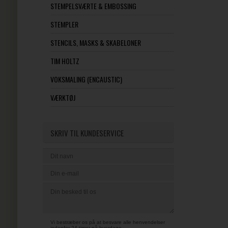
STEMPELSVÆRTE & EMBOSSING
STEMPLER
STENCILS, MASKS & SKABELONER
TIM HOLTZ
VOKSMALING (ENCAUSTIC)
VÆRKTØJ
SKRIV TIL KUNDESERVICE
Vi bestræber os på at besvare alle henvendelser
indenfor 24 timer på hverdage.