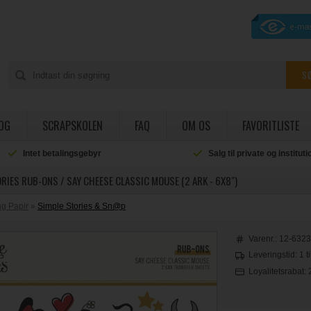
OG
SCRAPSKOLEN
FAQ
OM OS
FAVORITLISTE
Intet betalingsgebyr
Salg til private og institut
RIES RUB-ONS / SAY CHEESE CLASSIC MOUSE (2 ARK - 6X8")
g Papir
»
Simple Stories & Sn@p
Varenr.:
12-632
Leveringstid: 1 t
Loyalitetsrabat: