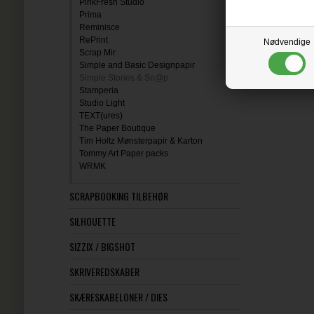
PinkFresh Studio
Prima
Reminisce
RePrint
Nødvendige
Scrap Mir
Simple and Basic Designpapir
Simple Stories & Sn@p
Stamperia
Studio Light
TEXT(ures)
The Paper Boutique
Tim Holtz Mønsterpapir & Karton
Tommy Art Paper packs
WRMK
SCRAPBOOKING TILBEHØR
SILHOUETTE
SIZZIX / BIGSHOT
SKRIVEREDSKABER
SKÆRESKABELONER / DIES