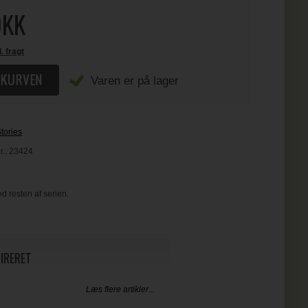
KK
l. fragt
Varen er på lager
tories
r.:
23424
d resten af serien.
PIRERET
Læs flere artikler...