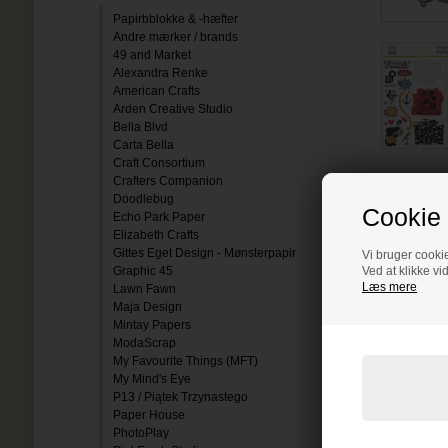
Papirbblokke & -hæfter
Andre mærker / brands
49 and Market
Alexandra Renke
American Crafts
Arden Creative Studio
Bella Blvd
Carta Bella
Craft Consortium
Crafters Companion
Doodlebug
Cookie 
Echo Park Paper
Elizabeth Crafts
Gittes Eget Design - Mønsterpapir
Vi bruger cookie
Graphic 45
Ved at klikke vi
Læs mere
Lawn Fawn
Maja Design
Mintay Papers
ModaScrap
My Favourite Things (MFT)
My Mind's Eye
P13 / Piątek Trzynastego
Paper House
PhotoPlay