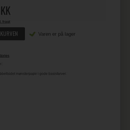
KK
l. fragt
Varen er på lager
tories
.:
beltsidet mønsterpapir i gode basisfarver.