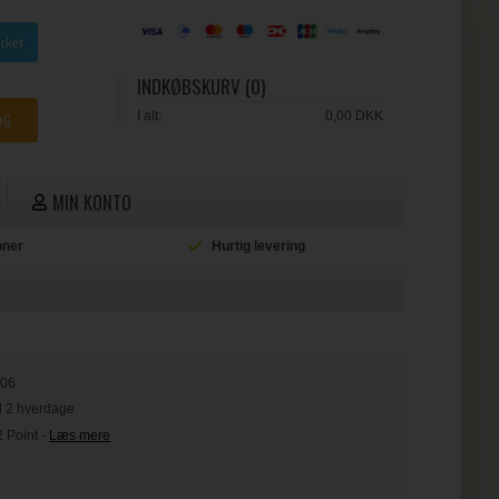
INDKØBSKURV (0)
I alt:
0,00 DKK
MIN KONTO
ioner
Hurtig levering
L
406
il 2 hverdage
2 Point
-
Læs mere