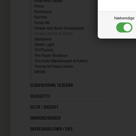
PinkFresh Studio
Prima
Reminisce
RePrint
Nødvendige
Scrap Mir
Simple and Basic Designpapir
Simple Stories & Sn@p
Stamperia
Studio Light
TEXT(ures)
The Paper Boutique
Tim Holtz Mønsterpapir & Karton
Tommy Art Paper packs
WRMK
SCRAPBOOKING TILBEHØR
SILHOUETTE
SIZZIX / BIGSHOT
SKRIVEREDSKABER
SKÆRESKABELONER / DIES