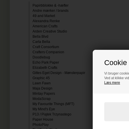
Papirbblokke & -hæfter
Andre mærker / brands
49 and Market
Alexandra Renke
American Crafts
Arden Creative Studio
Bella Blvd
Carta Bella
Craft Consortium
Crafters Companion
Doodlebug
Cookie 
Echo Park Paper
Elizabeth Crafts
Gittes Eget Design - Mønsterpapir
Vi bruger cookie
Graphic 45
Ved at klikke vi
Læs mere
Lawn Fawn
Maja Design
Mintay Papers
ModaScrap
My Favourite Things (MFT)
My Mind's Eye
P13 / Piątek Trzynastego
Paper House
PhotoPlay