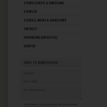
STEMPELSVÆRTE & EMBOSSING
STEMPLER
STENCILS, MASKS & SKABELONER
TIM HOLTZ
VOKSMALING (ENCAUSTIC)
VÆRKTØJ
SKRIV TIL KUNDESERVICE
Vi bestræber os på at besvare alle henvendelser
indenfor 24 timer på hverdage.