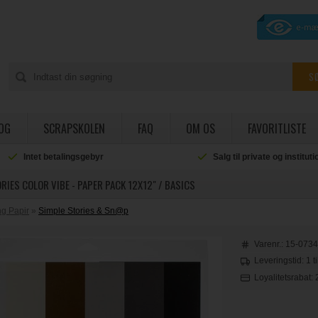
OG
SCRAPSKOLEN
FAQ
OM OS
FAVORITLISTE
Intet betalingsgebyr
Salg til private og institut
RIES COLOR VIBE - PAPER PACK 12X12" / BASICS
g Papir
»
Simple Stories & Sn@p
Varenr.:
15-073
Leveringstid: 1 t
Loyalitetsrabat: