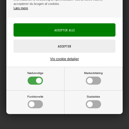
accepterer du brugen af cookies.
Læs mere
Varen er på lager
Producent:
Simple Stories
Producentens varenr.:
26618
Simple Stories
Vis cookie detaljer
Pynt der matcher med resten af serien.
Nødvendige
Markedsføring
LÆS OG BLIV INSPIRERET
Funktionelle
Statistiske
Læs flere artikler...