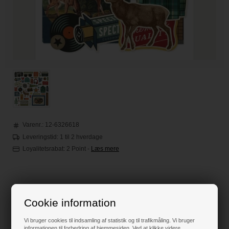
Varenr.:
12-6326618
Leveringstid: 1 til 2 hverdage
Loyalitetsrabat:
2 Point
-
Læs mere
75,00
DKK
Cookie information
Klik her for pris inkl. fragt
Vi bruger cookies til indsamling af statistik og til trafikmåling. Vi bruger
informationen til forbedring af hjemmesiden. Ved at klikke videre,