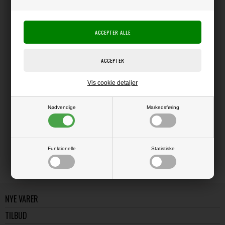
Producent:
Simple Stories
Producentens varenr.:
25208
Simple Stories
Pynt der matcher med resten af serien.
Vis cookie detaljer
Nødvendige
Markedsføring
LÆS OG BLIV INSPIRERET
Læs flere artikler...
Funktionelle
Statistiske
NYE VARER
TILBUD