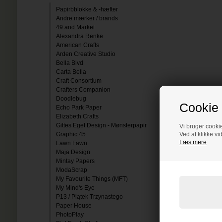
Papirbblokke & -hæfter
Andre mærker / brands
49 and Market
Alexandra Renke
American Crafts
Arden Creative Studio
Bella Blvd
Carta Bella
Craft Consortium
Crafters Companion
Doodlebug
Cookie 
Echo Park Paper
Elizabeth Crafts
Gittes Eget Design - Mønsterpapir
Vi bruger cookie
Graphic 45
Ved at klikke vi
Læs mere
Lawn Fawn
Maja Design
Mintay Papers
ModaScrap
My Favourite Things (MFT)
My Mind's Eye
P13 / Piątek Trzynastego
Paper House
PhotoPlay