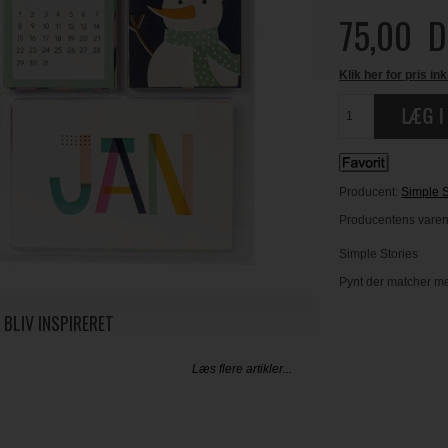
75,00
D
Klik her for pris ink
Producent:
Simple S
Producentens varenr
Simple Stories
Pynt der matcher me
 BLIV INSPIRERET
Læs flere artikler...