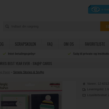
OG
SCRAPSKOLEN
FAQ
OM OS
FAVORITLISTE
Intet betalingsgebyr
Salg til private og institut
RIES BEST YEAR EVER - SN@P CARDS
g Papir
»
Simple Stories & Sn@p
Varenr.:
12-631
Leveringstid: 1 t
Loyalitetsrabat: