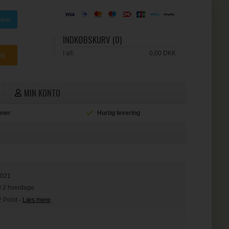
INDKØBSKURV (0)
I alt:
0,00 DKK
MIN KONTO
ioner
Hurtig levering
L
2021
il 2 hverdage
2 Point
-
Læs mere