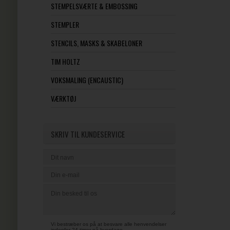
STEMPELSVÆRTE & EMBOSSING
STEMPLER
STENCILS, MASKS & SKABELONER
TIM HOLTZ
VOKSMALING (ENCAUSTIC)
VÆRKTØJ
SKRIV TIL KUNDESERVICE
Vi bestræber os på at besvare alle henvendelser
indenfor 24 timer på hverdage.