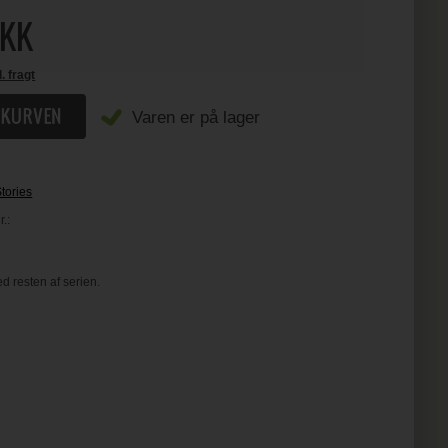
KK
l. fragt
Varen er på lager
tories
.:
d resten af serien.