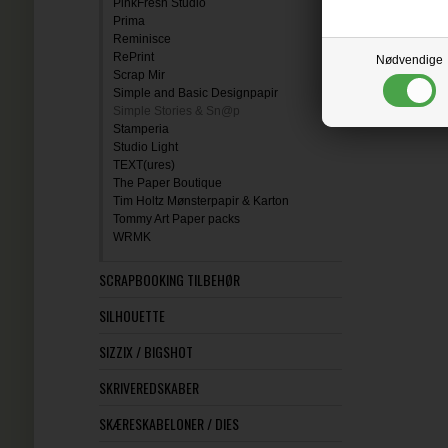
PinkFresh Studio
Prima
Reminisce
RePrint
Nødvendige
Scrap Mir
Simple and Basic Designpapir
Simple Stories & Sn@p
Stamperia
Studio Light
TEXT(ures)
The Paper Boutique
Tim Holtz Mønsterpapir & Karton
Tommy Art Paper packs
WRMK
SCRAPBOOKING TILBEHØR
SILHOUETTE
SIZZIX / BIGSHOT
SKRIVEREDSKABER
SKÆRESKABELONER / DIES