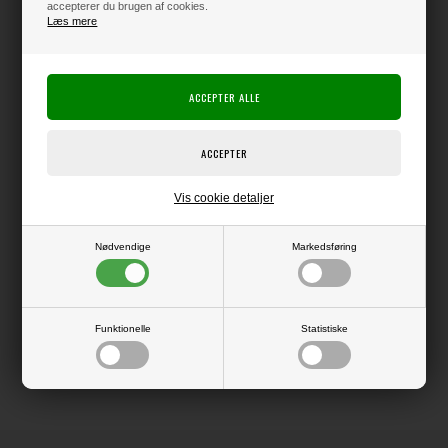
accepterer du brugen af cookies.
Læs mere
Varen er på lager
Producent:
Simple & Basic
Producentens varenr.:
SBP569
Pakke med 24 ark papir i str. 15x15 cm.
Vis cookie detaljer
Nødvendige
Markedsføring
LÆS OG BLIV INSPIRERET
Funktionelle
Statistiske
Læs flere artikler...