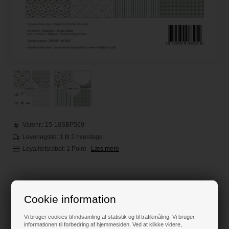
Varenr.:
15-10SBP569
Leveringstid: 1 til 2 hverdage
Loyalitetsrabat:
1 Point
-
Læs mere
42,00
DKK
Cookie information
Klik her for pris inkl. fragt
Vi bruger cookies til indsamling af statistik og til trafikmåling. Vi bruger
informationen til forbedring af hjemmesiden. Ved at klikke videre,