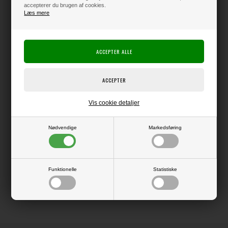
accepterer du brugen af cookies.
Læs mere
Varen er på lager
Producent:
Simple & Basic
Producentens varenr.:
SBP747
Vis cookie detaljer
Pakke med 8 ark papir i str. 30x30 cm.
Nødvendige
Markedsføring
LÆS OG BLIV INSPIRERET
Funktionelle
Statistiske
Læs flere artikler...