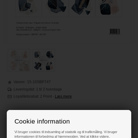
Varenr.:
15-10SBP747
Leveringstid: 1 til 2 hverdage
Loyalitetsrabat:
2 Point
-
Læs mere
65,00
DKK
Cookie information
Vi bruger cookies til indsamling af statistik og til trafikmåling. Vi bruger
informationen til forbedring af hjemmesiden. Ved at klikke videre,
Klik her for pris inkl. fragt