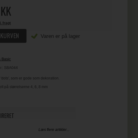
KK
l. fragt
Varen er på lager
& Basic
r.:
SBA044
 'dots', som er gode som dekoration.
elt på størrelserne 4, 6, 8 mm
PIRERET
Læs flere artikler...