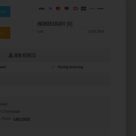
INDKØBSKURV (0)
I alt:
0,00 DKK
MIN KONTO
ioner
Hurtig levering
L
BA44
il 2 hverdage
1 Point
-
Læs mere