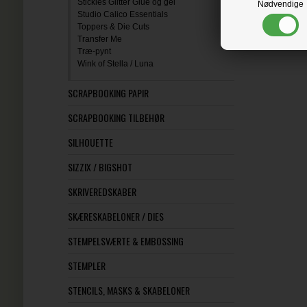
Stickles Glitter Glue og gel
Nødvendige
Studio Calico Essentials
Toppers & Die Cuts
Transfer Me
Træ-pynt
Wink of Stella / Luna
SCRAPBOOKING PAPIR
SCRAPBOOKING TILBEHØR
SILHOUETTE
SIZZIX / BIGSHOT
SKRIVEREDSKABER
SKÆRESKABELONER / DIES
STEMPELSVÆRTE & EMBOSSING
STEMPLER
STENCILS, MASKS & SKABELONER