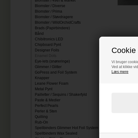
Blomster / 49th & Market
Blomster / Diverse
Blomster / Prima
Blomster / Støvdragere
Blomster / WildOrchidCrafts
Brads (Papirbindere)
Bånd
Chibitronics LED
Chipboard Pynt
Cookie 
Designer Foils
Enamel Dots
Eye-lets (snøreringe)
Vi bruger cookie
Glimmer / Glitter
Ved at klikke vi
Læs mere
GoPress and Foil System
Knapper
Leane Flower Foam
Metal Pynt
Pailletter / Sequins / Shakerfyld
Paste & Medier
Perfect Pearls
Perler & Sten
Quilling
Rub-On
Spellbinders Glimmer Hot Foil System
Spellbinders Wax Sealed