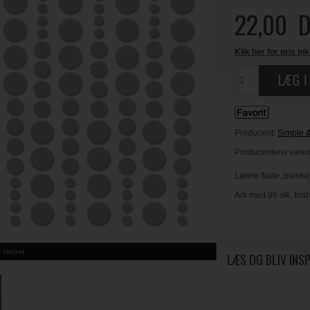
22,00
D
Klik her for pris ink
Producent:
Simple 
Producentens varen
Lækre flade, blanke
Ark med 96 stk. ford
LÆS OG BLIV INS