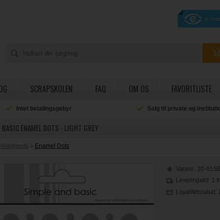
OG
SCRAPSKOLEN
FAQ
OM OS
FAVORITLISTE
Intet betalingsgebyr
Salg til private og institut
 BASIC ENAMEL DOTS - LIGHT GREY
llishments
»
Enamel Dots
Varenr.:
20-61S
Leveringstid: 1 t
Loyalitetsrabat: