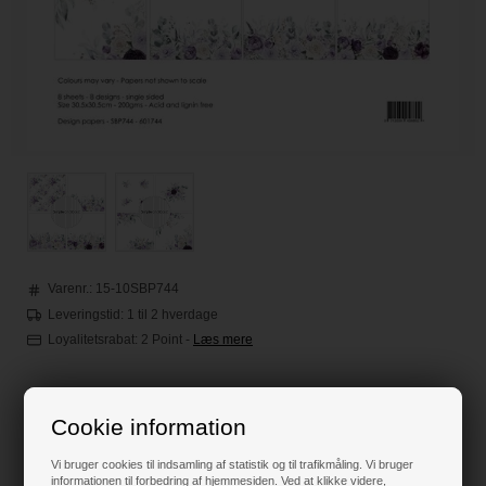
Varenr.:
15-10SBP744
Leveringstid: 1 til 2 hverdage
Loyalitetsrabat:
2 Point
-
Læs mere
65,00
DKK
Cookie information
Vi bruger cookies til indsamling af statistik og til trafikmåling. Vi bruger
informationen til forbedring af hjemmesiden. Ved at klikke videre,
Klik her for pris inkl. fragt