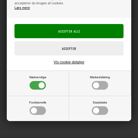
accepterer du brugen af cookies.
Læs mere
Varen er på lager
Producent:
Simple & Basic
Producentens varenr.:
SBP744
Vis cookie detaljer
Pakke med 8 ark papir i str. 30x30 cm.
Nødvendige
Markedsføring
LÆS OG BLIV INSPIRERET
Funktionelle
Statistiske
Læs flere artikler...