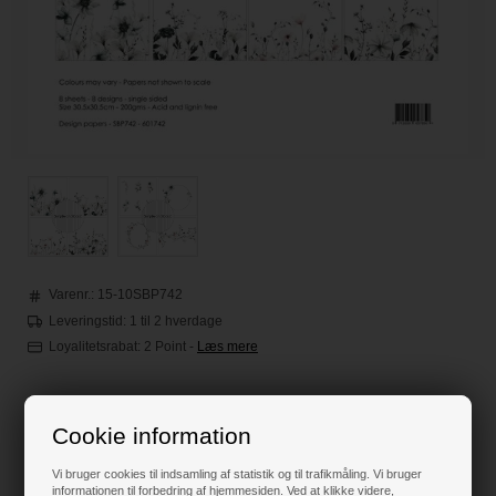
Varenr.:
15-10SBP742
Leveringstid: 1 til 2 hverdage
Loyalitetsrabat:
2 Point
-
Læs mere
65,00
DKK
Cookie information
Vi bruger cookies til indsamling af statistik og til trafikmåling. Vi bruger
informationen til forbedring af hjemmesiden. Ved at klikke videre,
Klik her for pris inkl. fragt