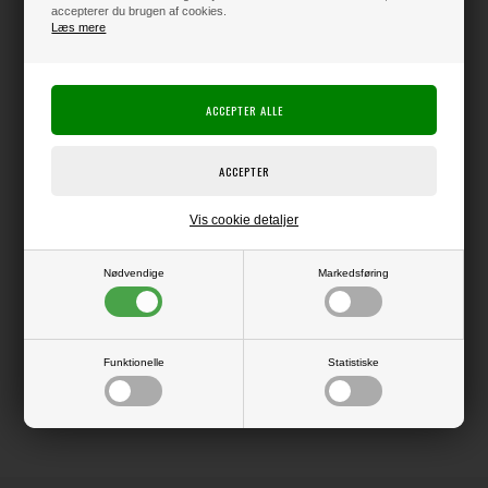
accepterer du brugen af cookies.
Læs mere
Varen er på lager
Producent:
Simple & Basic
Producentens varenr.:
SBP742
Vis cookie detaljer
Pakke med 8 ark papir i str. 30x30 cm.
Nødvendige
Markedsføring
LÆS OG BLIV INSPIRERET
Funktionelle
Statistiske
Læs flere artikler...