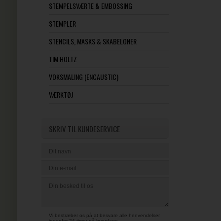
STEMPELSVÆRTE & EMBOSSING
STEMPLER
STENCILS, MASKS & SKABELONER
TIM HOLTZ
VOKSMALING (ENCAUSTIC)
VÆRKTØJ
SKRIV TIL KUNDESERVICE
Vi bestræber os på at besvare alle henvendelser
indenfor 24 timer på hverdage.