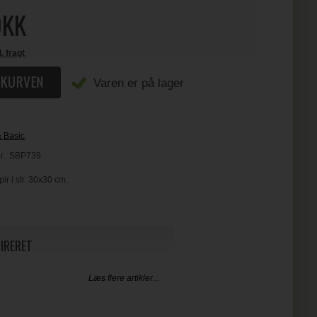
KK
l. fragt
Varen er på lager
& Basic
r.:
SBP739
r i str. 30x30 cm.
PIRERET
Læs flere artikler...