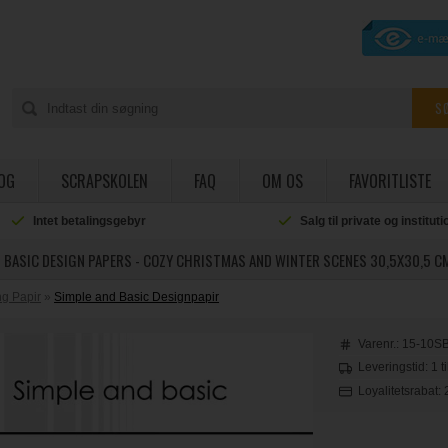
OG
SCRAPSKOLEN
FAQ
OM OS
FAVORITLISTE
Intet betalingsgebyr
Salg til private og institut
 BASIC DESIGN PAPERS - COZY CHRISTMAS AND WINTER SCENES 30,5X30,5 C
g Papir
»
Simple and Basic Designpapir
Varenr.:
15-10S
Leveringstid: 1 t
Loyalitetsrabat: