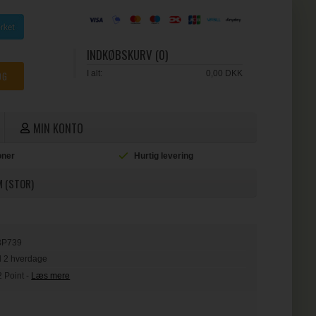
INDKØBSKURV (0)
I alt:
0,00 DKK
MIN KONTO
ioner
Hurtig levering
L
M (STOR)
BP739
il 2 hverdage
2 Point
-
Læs mere