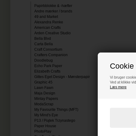
Papirbblokke & -hæfter
Andre mærker / brands
49 and Market
Alexandra Renke
American Crafts
Arden Creative Studio
Bella Blvd
Carta Bella
Craft Consortium
Crafters Companion
Doodlebug
Cookie 
Echo Park Paper
Elizabeth Crafts
Gittes Eget Design - Mønsterpapir
Vi bruger cookie
Graphic 45
Ved at klikke vi
Læs mere
Lawn Fawn
Maja Design
Mintay Papers
ModaScrap
My Favourite Things (MFT)
My Mind's Eye
P13 / Piątek Trzynastego
Paper House
PhotoPlay