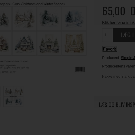
65,00
D
Klik her for pris ink
Producent:
Simple 
Producentens varen
Pakke med 8 ark papi
LÆS OG BLIV INS