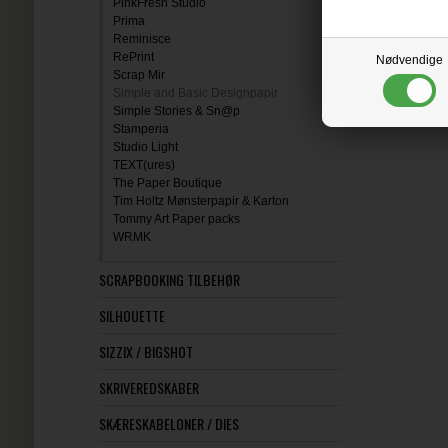
PinkFresh Studio
Prima
Reminisce
RePrint
Nødvendige
Scrap Mir
Simple and Basic Designpapir
Simple Stories & Sn@p
Stamperia
Studio Light
TEXT(ures)
The Paper Boutique
Tim Holtz Mønsterpapir & Karton
Tommy Art Paper packs
WRMK
SCRAPBOOKING TILBEHØR
SILHOUETTE
SIZZIX / BIGSHOT
SKRIVEREDSKABER
SKÆRESKABELONER / DIES