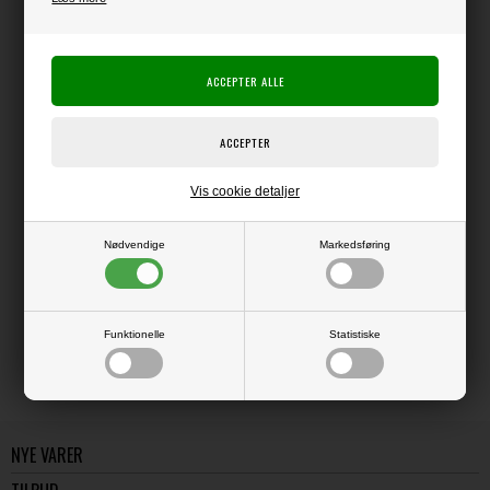
Producent:
Ranger Ink
Producentens varenr.:
Ranger
Kraftig hvid karton der er god både til at stemple og til at sværte på.
110 lb (ca. 300 gsm)
Pakke med 10 ark i letter-format (8.5x11") - ca. (ca. 21,6x28 cm)
Vis cookie detaljer
Nødvendige
Markedsføring
LÆS OG BLIV INSPIRERET
Læs flere artikler...
Funktionelle
Statistiske
NYE VARER