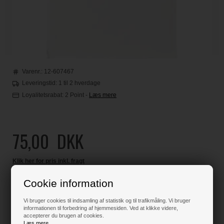
Varenr.:
12-607467
Leveringstid: 1 til 2 hverdage
Loyalitetsrabat:
2 Point
-
Læs mere
75,00
DKK
Klik her for pris inkl. fragt
Cookie information
Vi bruger cookies til indsamling af statistik og til trafikmåling. Vi bruger
Kun 2 stk. tilbage på lager !!
informationen til forbedring af hjemmesiden. Ved at klikke videre,
accepterer du brugen af cookies.
Læs mere