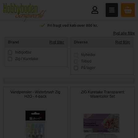
Fri fragt ved køb over 800 kr.
Ryd alle filtre
Brand
Ryd filter
Diverse
Ryd filter
IndigoBlu
Nyheder
Zig / Kuretake
Tilbud
På lager
Vandpensler - Waterbrush Zig
ZIG Kuretake Transparent
H2O - 4-pack
Watercolor Set