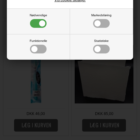
Nødvendige
Markedsføring
Vandpensel - Zig H2O / Detailer
IndigoBlu Concertina Journal 6x6"
Tip LONG
(4 pcs).
Funktionelle
Statistiske
DKK 46,00
DKK 85,00