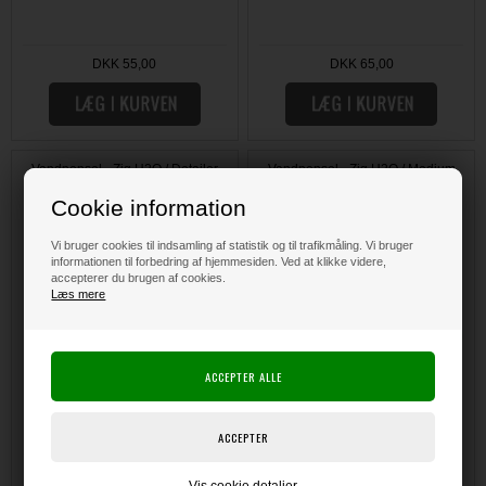
DKK 55,00
DKK 65,00
Vandpensel - Zig H2O / Detailer
Vandpensel - Zig H2O / Medium
Tip
Tip
Cookie information
Vi bruger cookies til indsamling af statistik og til trafikmåling. Vi bruger
informationen til forbedring af hjemmesiden. Ved at klikke videre,
accepterer du brugen af cookies.
Læs mere
DKK 42,00
DKK 45,00
Vis cookie detaljer