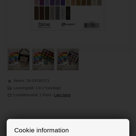
Varenr.:
30-04290373
Leveringstid: 1 til 2 hverdage
Loyalitetsrabat:
1 Point
-
Læs mere
42,00
DKK
Cookie information
Klik her for pris inkl. fragt