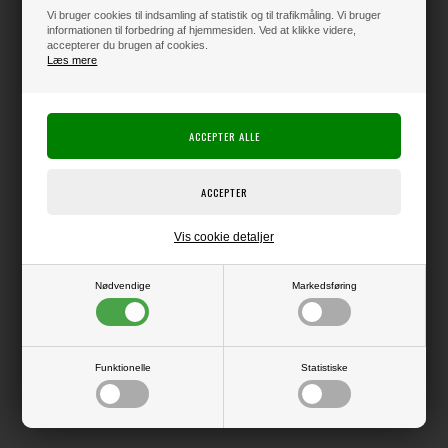
Vi bruger cookies til indsamling af statistik og til trafikmåling. Vi bruger
informationen til forbedring af hjemmesiden. Ved at klikke videre,
accepterer du brugen af cookies.
Læs mere
Varen er på lager
Producent:
PinkFresh Studios
Producentens varenr.:
TDA90373
Ark med klistermærker du kan bruge til at sætte på dine Distress-
produkter.
Vis cookie detaljer
Se billederne for inspiration til hvad du f.eks. kan bruge dem til.
Pakke med 1 ark.
Nødvendige
Markedsføring
LÆS OG BLIV INSPIRERET
Funktionelle
Statistiske
Læs flere artikler...