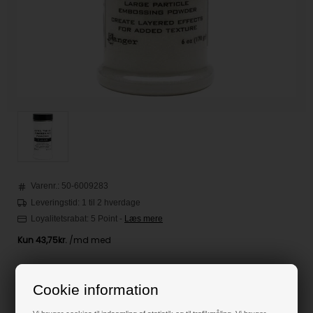
Varenr.:
50-6009283
Leveringstid: 1 til 2 hverdage
Loyalitetsrabat:
5 Point
-
Læs mere
175,00
DKK
Cookie information
Klik her for pris inkl. fragt