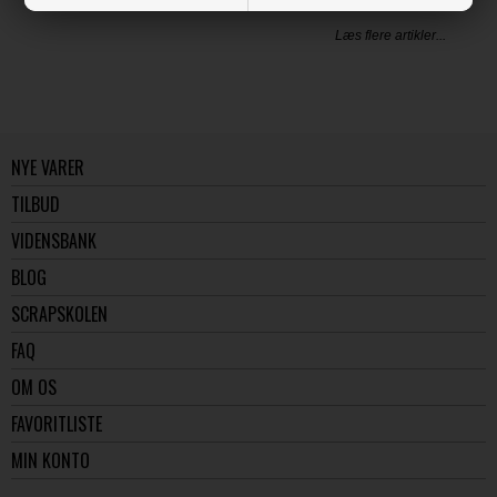
Læs flere artikler...
NYE VARER
TILBUD
VIDENSBANK
BLOG
SCRAPSKOLEN
FAQ
OM OS
FAVORITLISTE
MIN KONTO