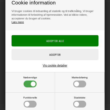
Cookie information
Vi bruger cookies til indsamling af statistik og til trafikmåling. Vi bruger
Varen er på lager
informationen til forbedring af hjemmesiden. Ved at klikke videre,
accepterer du brugen af cookies.
Læs mere
Producent:
Ranger Ink
Tim Holtz
Producentens varenr.:
Ranger
Sæt med 3 forskellige farvesprays i Rangers Signatur Designeres farver
- hver flaske med ca. 28 ml (1 oz)
Vis cookie detaljer
Dette sæt indeholder farverne Sugary Gumdrop, Wonderland, Frosty
Mint.
Farverne har Mica-pulver i, så de glinser lidt når de sprayes udover dine
Nødvendige
Markedsføring
projekter.
Funktionelle
Statistiske
LÆS OG BLIV INSPIRERET