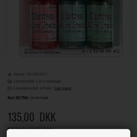
Varenr.:
53-3584372
Leveringstid: 1 til 2 hverdage
Loyalitetsrabat:
4 Point
-
Læs mere
135,00
DKK
Klik her for pris inkl. fragt