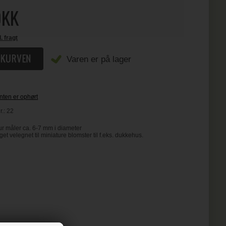
KK
l. fragt
Varen er på lager
ten er ophørt
r.:
22
r måler ca. 6-7 mm i diameter
 velegnet til miniature blomster til f.eks. dukkehus.