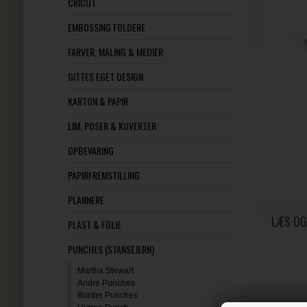
CRICUT
EMBOSSING FOLDERE
FARVER, MALING & MEDIER
GITTES EGET DESIGN
KARTON & PAPIR
LIM, POSER & KUVERTER
OPBEVARING
PAPIRFREMSTILLING
PLANNERE
LÆS OG
PLAST & FOLIE
PUNCHES (STANSEJERN)
Martha Stewart
Andre Punches
Border Punches