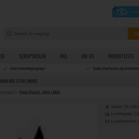
OG
SCRAPSKOLEN
FAQ
OM OS
FAVORITLISTE
Intet betalingsgebyr
Salg til private og institut
ARKLING STAR (MINI)
ansejern)
»
Figur Punch - Mini / Midi
Varenr.:
01-100
Leveringstid: 1 t
Loyalitetsrabat: