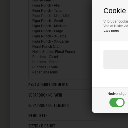
Hjørne Punch
Figur Punch - Alle
Cookie 
Figur Punch - Tang
Figur Punch - Mini / Midi
Figur Punch - Small
Vi bruger cookie
Figur Punch - Medium
Ved at klikke vi
Læs mere
Figur Punch - Large
Figur Punch - X-Large
Figur Punch - XX-Large
Floral Punch Craft
Nellie Snellen Floral Punch
Punches - Cirkel
Punches - Firkant
Punches - Ovale
Paper Blossoms
PYNT & EMBELLISHMENTS
SCRAPBOOKING PAPIR
Nødvendige
SCRAPBOOKING TILBEHØR
SILHOUETTE
SIZZIX / BIGSHOT