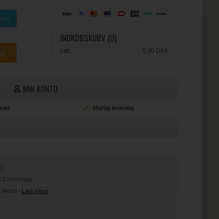
INDKØBSKURV (0)
I alt:
0,00 DKK
MIN KONTO
ioner
Hurtig levering
L
21
il 2 hverdage
1 Point
-
Læs mere