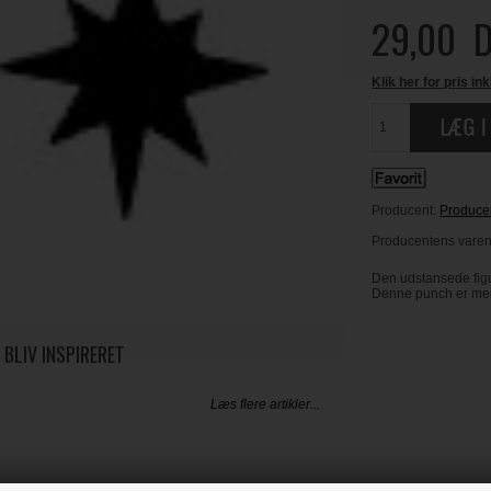
29,00
D
Klik her for pris ink
Producent:
Producen
Producentens varen
Den udstansede figu
Denne punch er meget
 BLIV INSPIRERET
Læs flere artikler...