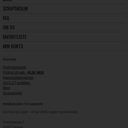
SCRAPSKOLEN
FAQ
OM OS
FAVORITLISTE
MIN KONTO
Genveje
Fortrydelsesret
Fortryd dit køb -
KLIK HER
Handelsbetingelser
OUTLET-butikken
Blog
Scrapskolen
Hobbyboden Scrapworld
(Kontor og lager - vi har IKKE nogen fysisk butik)
Viemosevej 2
8305 Samsø