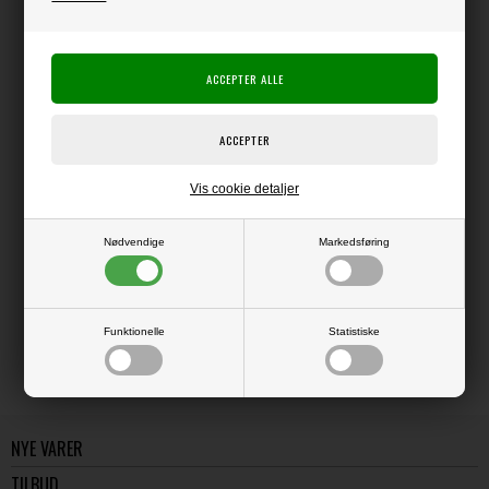
Producent:
Producenten er ophørt
Producentens varenr.:
1
Leone EM - Quasar Star - Mini
Figuren måler ca. 6 mm i diameter
Denne punch er meget velegnet til miniature blomster til f.eks. dukkehus.
Vis cookie detaljer
Nødvendige
Markedsføring
LÆS OG BLIV INSPIRERET
Læs flere artikler...
Funktionelle
Statistiske
NYE VARER
TILBUD