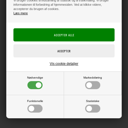
Vi bruger cookies til indsamling af statistik og til trafikmåling. Vi bruger
informationen til forbedring af hjemmesiden. Ved at klikke videre,
accepterer du brugen af cookies.
Læs mere
Varen er på lager
Producent:
Prima Marketing
Producentens varenr.:
Lækker pynt fra Prima, som du kan bruge på spændende mixed media
projekter.
Vis cookie detaljer
Nødvendige
Markedsføring
LÆS OG BLIV INSPIRERET
Funktionelle
Statistiske
Læs flere artikler...