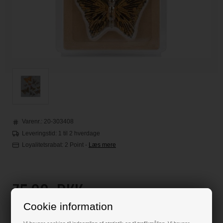
Varenr.:
20-303408
Leveringstid: 1 til 2 hverdage
Loyalitetsrabat:
2 Point
-
Læs mere
75,00
DKK
Cookie information
Klik her for pris inkl. fragt