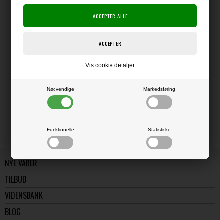
Producent:
Producentens varenr.:
Lille blok med 24 ark dobbeltsidet mønsterpapir i str. 6x6" (ca. 15x15 cm).
Vis cookie detaljer
LÆS OG BLIV INSPIRERET
Nødvendige
Markedsføring
Læs flere artikler...
Funktionelle
Statistiske
NYE VARER
TILBUD
VIDENSBANK
BLOG