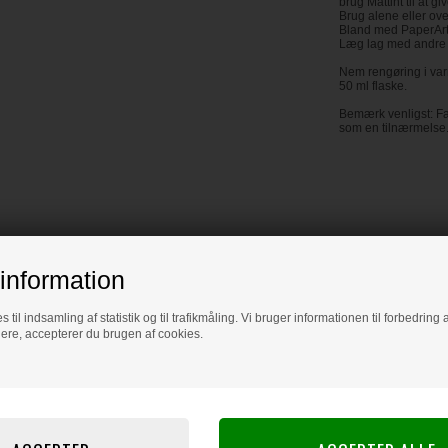
brug Mattint til at g
Brug alene eller ov
Bland med PaperArtsy
Læg lag med andre M
Nem rengøring i var
50 ml flaske.
Bemærk venligst: Fa
som en tilnærmelse
information
s til indsamling af statistik og til trafikmåling. Vi bruger informationen til forbedrin
dere, accepterer du brugen af cookies.