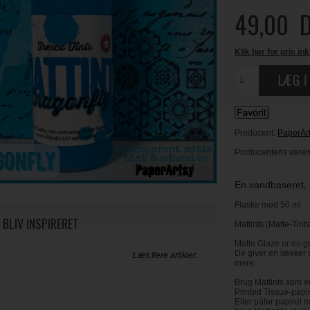
49,00
D
Klik her for pris ink
Producent:
PaperAr
Producentens varenr
En vandbaseret, m
Flaske med 50 ml
 BLIV INSPIRERET
Mattints (Matte-Tint
Matte Glaze er en g
De giver en lækker 
Læs flere artikler...
mere.
Brug Mattints som en 
Printed Tissue-papir
Eller påfør papiret