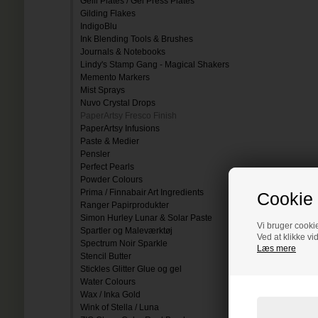
Gelli Plates / Gel Press Plates
Gilding Flakes
IndigoBlu
Ink Blending Tools & Brushes
Journals & Notebooks
Lindy's Stamp Gang - Magical Shakers
Memento Markers
Mist Sprays
Nuvo Crystal Drops
PaperArtsy Fresco Finish
PaperArtsy Infusions
Paste & Medier
Pensler
Perfect Pearls
Powder Colours
Prima / Finnabair Art Ingredients
Cookie 
Ranger Papirprodukter
Simon Hurley Lunar & Solar Paste
Vi bruger cookie
Spartler og Maleværktøj
Ved at klikke vi
Spectrum Noir Sparkle
Læs mere
Stencil Butter
Stickles Glitter Glue og gel
Water Colours
Wax / Inka Gold
Wink of Stella / Luna