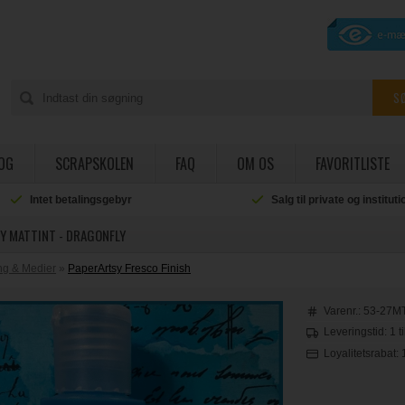
OG
SCRAPSKOLEN
FAQ
OM OS
FAVORITLISTE
Intet betalingsgebyr
Salg til private og institut
Y MATTINT - DRAGONFLY
ing & Medier
»
PaperArtsy Fresco Finish
Varenr.:
53-27M
Leveringstid: 1 t
Loyalitetsrabat: