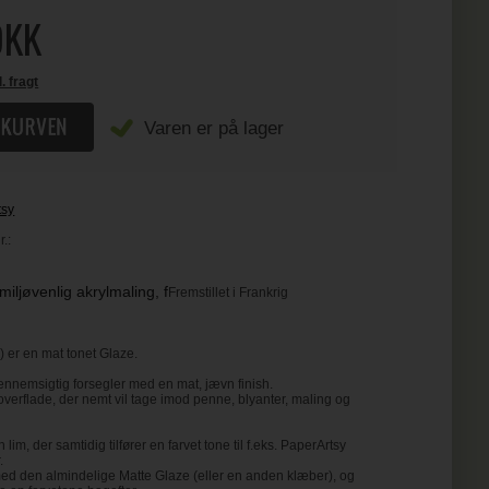
KK
l. fragt
Varen er på lager
tsy
.:
iljøvenlig akrylmaling, f
Fremstillet i Frankrig
s) er en mat tonet Glaze.
ennemsigtig forsegler med en mat, jævn finish.
overflade, der nemt vil tage imod penne, blyanter, maling og
lim, der samtidig tilfører en farvet tone til f.eks. PaperArtsy
.
 med den almindelige Matte Glaze (eller en anden klæber), og