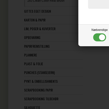
ZIG Clean Color Real Brush
GITTES EGET DESIGN
KARTON & PAPIR
LIM, POSER & KUVERTER
Nødvendige
OPBEVARING
PAPIRFREMSTILLING
PLANNERE
PLAST & FOLIE
PUNCHES (STANSEJERN)
PYNT & EMBELLISHMENTS
SCRAPBOOKING PAPIR
SCRAPBOOKING TILBEHØR
SILHOUETTE