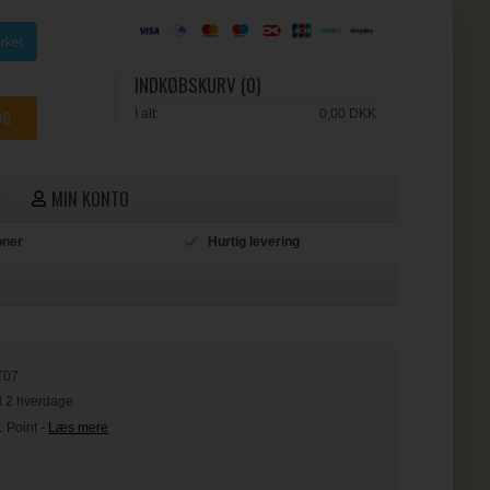
INDKØBSKURV (0)
I alt:
0,00 DKK
MIN KONTO
ioner
Hurtig levering
L
T07
il 2 hverdage
1 Point
-
Læs mere