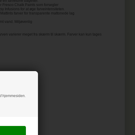
ive en farvetone bagefter.
er Fresco Chalk Paints som forsegler
 Infusions for at øge farveintensiteten.
attints farver for transparente mattonede lag
mt vand. Miljøvenlig
rven varierer meget fra skærm til skærm. Farver kan kun tages
.
g af hjemmesiden.