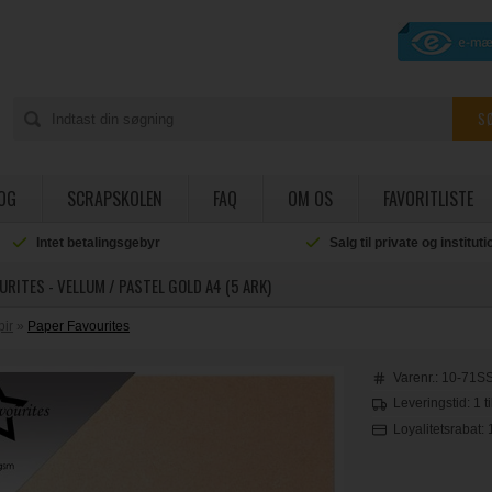
OG
SCRAPSKOLEN
FAQ
OM OS
FAVORITLISTE
Intet betalingsgebyr
Salg til private og institut
URITES - VELLUM / PASTEL GOLD A4 (5 ARK)
pir
»
Paper Favourites
Varenr.:
10-71S
Leveringstid: 1 t
Loyalitetsrabat: