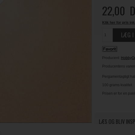
22,00
D
Klik her for pris ink
Producent:
HobbyG
Producentens varen
Pergamentagtigt hal
100 grams kvalitet.
Prisen er for en pak
LÆS OG BLIV INS