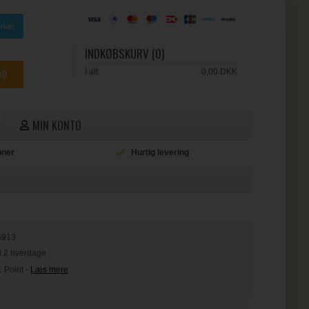
INDKØBSKURV (0)
I alt:
0,00 DKK
MIN KONTO
ioner
Hurtig levering
L
S913
il 2 hverdage
1 Point
-
Læs mere