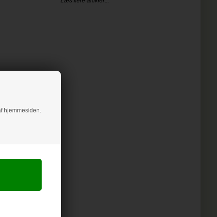
Læs flere artikler...
g af hjemmesiden.