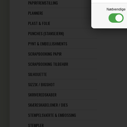
PAPIRFREMSTILLING
Nødvendige
PLANNERE
PLAST & FOLIE
PUNCHES (STANSEJERN)
PYNT & EMBELLISHMENTS
SCRAPBOOKING PAPIR
SCRAPBOOKING TILBEHØR
SILHOUETTE
SIZZIX / BIGSHOT
SKRIVEREDSKABER
SKÆRESKABELONER / DIES
STEMPELSVÆRTE & EMBOSSING
STEMPLER