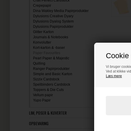
Craft Perfect Cardstock
Crepepapir
Dina Wakley Media Papirprodukter
Dylusions Creative Dyary
Dylusions Dyalog System
Dylusions Papirprodukter
Glitter Karton
Journals & Notebooks
Konvolutter
Kort-karton & -baser
Paper Favourites
Cookie 
Pearl Paper & Majestic
Quilling
Vi bruger cookie
Ranger Papirprodukter
Ved at klikke vi
Simple and Basic Karton
Læs mere
Sizzix Cardstock
Spellbinders Cardstock
Toppers & Die Cuts
Vellum papir
Yupo Papir
LIM, POSER & KUVERTER
OPBEVARING