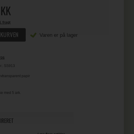
KK
l. fragt
Varen er på lager
ros
r.:
SS913
vtransparent papir
ke med 5 ark.
PIRERET