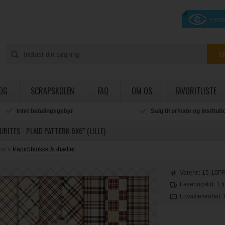
OG
SCRAPSKOLEN
FAQ
OM OS
FAVORITLISTE
Intet betalingsgebyr
Salg til private og institut
URITES - PLAID PATTERN 6X6" (LILLE)
pir
»
Papirbblokke & -hæfter
Varenr.:
15-10P
Leveringstid: 1 t
Loyalitetsrabat: