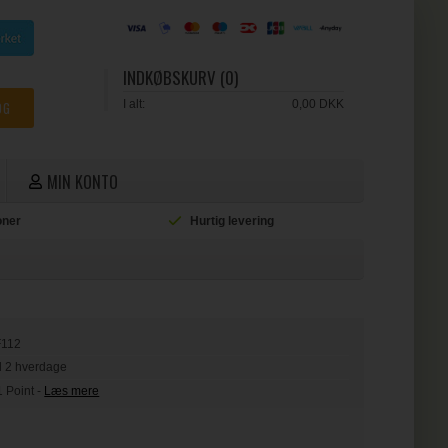
INDKØBSKURV (0)
I alt:
0,00 DKK
MIN KONTO
ioner
Hurtig levering
L
F112
il 2 hverdage
1 Point
-
Læs mere