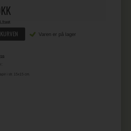
KK
l. fragt
Varen er på lager
ros
.:
ir i str. 15x15 cm.