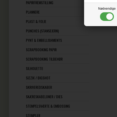
PAPIRFREMSTILLING
Nødvendige
PLANNERE
PLAST & FOLIE
PUNCHES (STANSEJERN)
PYNT & EMBELLISHMENTS
SCRAPBOOKING PAPIR
SCRAPBOOKING TILBEHØR
SILHOUETTE
SIZZIX / BIGSHOT
SKRIVEREDSKABER
SKÆRESKABELONER / DIES
STEMPELSVÆRTE & EMBOSSING
STEMPLER