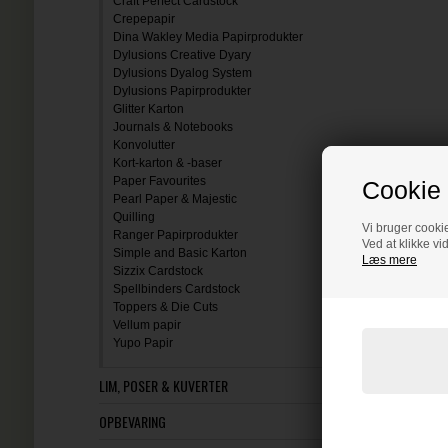
Craft Perfect Cardstock
Crepepapir
Dina Wakley Media Papirprodukter
Dylusions Creative Dyary
Dylusions Dyalog System
Dylusions Papirprodukter
Glitter Karton
Journals & Notebooks
Konvolutter
Kort-karton & -baser
Paper Favourites
Cookie 
Pearl Paper & Majestic
Quilling
Vi bruger cookie
Ranger Papirprodukter
Ved at klikke vi
Simple and Basic Karton
Læs mere
Sizzix Cardstock
Spellbinders Cardstock
Toppers & Die Cuts
Vellum papir
Yupo Papir
LIM, POSER & KUVERTER
OPBEVARING