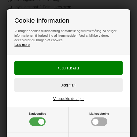
Loyalitetsrabat:
1 Point
-
Læs mere
Cookie information
40,00
DKK
Vi bruger cookies til indsamling af statistik og til trafikmåling. Vi bruger
informationen til forbedring af hjemmesiden. Ved at klikke videre,
accepterer du brugen af cookies.
Læs mere
Klik her for pris inkl. fragt
Varen er på lager
Producent:
HobbyGros
Vis cookie detaljer
Producentens varenr.:
Lækkert og elegant karton, der minder meget om Majestic Papir i
Nødvendige
Markedsføring
overfladen og har det samme flotte perlemorsskær.
Med perlemor på begge sider.
240g kvalitet - pakke med 10 ark.