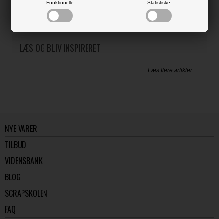
Funktionelle
Statistiske
LÆS OG BLIV INSPIRERET
Læs flere artikler...
NYE VARER
TILBUD
VIDENSBANK
BLOG
SCRAPSKOLEN
FAQ