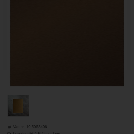
Varenr.:
10-50SS406
Leveringstid: 1 til 2 hverdage