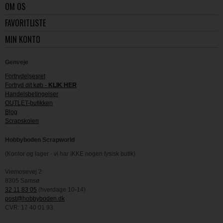
OM OS
FAVORITLISTE
MIN KONTO
Genveje
Fortrydelsesret
Fortryd dit køb -
KLIK HER
Handelsbetingelser
OUTLET-butikken
Blog
Scrapskolen
Hobbyboden Scrapworld
(Kontor og lager - vi har IKKE nogen fysisk butik)
Viemosevej 2
8305 Samsø
32 11 83 05
(hverdage 10-14)
post@hobbyboden.dk
CVR: 17 40 01 93