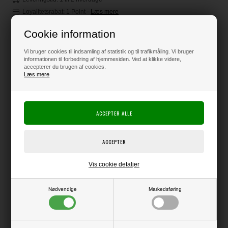
Loyalitetsrabat:
1 Point
-
Læs mere
Cookie information
40,00
DKK
Vi bruger cookies til indsamling af statistik og til trafikmåling. Vi bruger
informationen til forbedring af hjemmesiden. Ved at klikke videre,
accepterer du brugen af cookies.
Læs mere
Klik her for pris inkl. fragt
Varen er på lager
Producent:
HobbyGros
Vis cookie detaljer
Producentens varenr.:
Lækkert og elegant karton, der minder meget om Majestic Papir i
Nødvendige
Markedsføring
overfladen og har det samme flotte perlemorsskær.
Med perlemor på begge sider.
240g kvalitet - pakke med 10 ark.