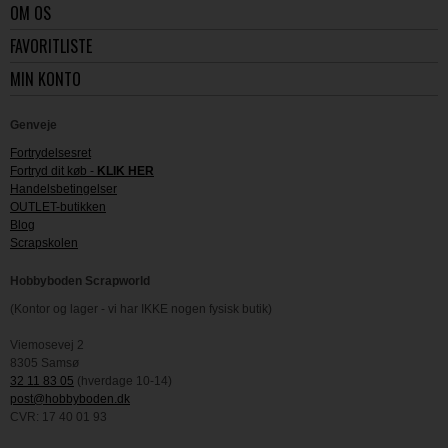
OM OS
FAVORITLISTE
MIN KONTO
Genveje
Fortrydelsesret
Fortryd dit køb -
KLIK HER
Handelsbetingelser
OUTLET-butikken
Blog
Scrapskolen
Hobbyboden Scrapworld
(Kontor og lager - vi har IKKE nogen fysisk butik)
Viemosevej 2
8305 Samsø
32 11 83 05
(hverdage 10-14)
post@hobbyboden.dk
CVR: 17 40 01 93