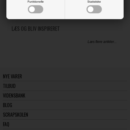
Funktionelle
Statistiske
LÆS OG BLIV INSPIRERET
Læs flere artikler...
NYE VARER
TILBUD
VIDENSBANK
BLOG
SCRAPSKOLEN
FAQ