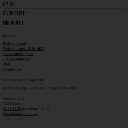
OM OS
FAVORITLISTE
MIN KONTO
Genveje
Fortrydelsesret
Fortryd dit køb -
KLIK HER
Handelsbetingelser
OUTLET-butikken
Blog
Scrapskolen
Hobbyboden Scrapworld
(Kontor og lager - vi har IKKE nogen fysisk butik)
Viemosevej 2
8305 Samsø
32 11 83 05
(hverdage 10-14)
post@hobbyboden.dk
CVR: 17 40 01 93