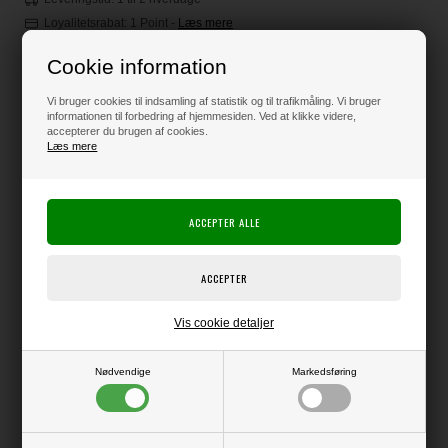
Loyalitetsrabat:
1 Point
-
Læs mere
Cookie information
40,00
DKK
Vi bruger cookies til indsamling af statistik og til trafikmåling. Vi bruger
informationen til forbedring af hjemmesiden. Ved at klikke videre,
accepterer du brugen af cookies.
Læs mere
Klik her for pris inkl. fragt
Varen er på lager
Producent:
HobbyGros
Vis cookie detaljer
Producentens varenr.:
Lækkert og elegant karton, der minder meget om Majestic Papir i
Nødvendige
Markedsføring
overfladen og har det samme flotte perlemorsskær.
Kun med perlemor på den ene side !!
230g kvalitet - pakke med 10 ark.