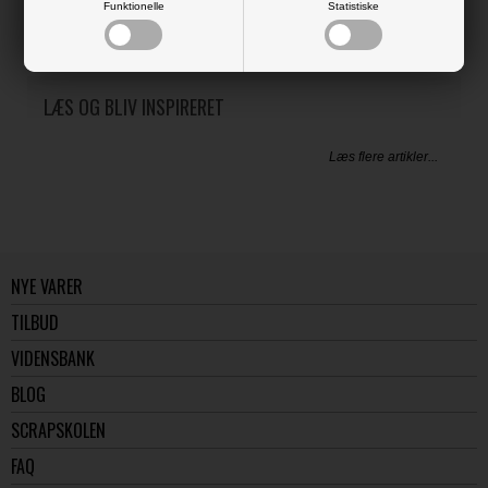
Funktionelle
Statistiske
LÆS OG BLIV INSPIRERET
Læs flere artikler...
NYE VARER
TILBUD
VIDENSBANK
BLOG
SCRAPSKOLEN
FAQ