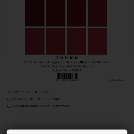
Varenr.:
15-10PFSS963
Leveringstid: 1 til 2 hverdage
Loyalitetsrabat:
2 Point
-
Læs mere
65,00
DKK