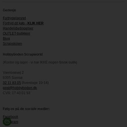
Genveje
Fortrydelsesret
Fortryd dit køb -
KLIK HER
Handelsbetingelser
OUTLET-butikken
Blog
Scrapskolen
Hobbyboden Scrapworld
(Kontor og lager - vi har IKKE nogen fysisk butik)
Viemosevej 2
8305 Samsø
32 11 83 05
(hverdage 10-14)
post@hobbyboden.dk
CVR: 17 40 01 93
Følg os på de sociale medier:
Facebook
Instagram