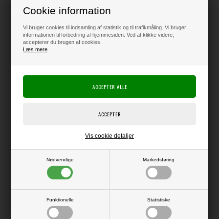
Cookie information
Klik her for pris inkl. fragt
Vi bruger cookies til indsamling af statistik og til trafikmåling. Vi bruger
informationen til forbedring af hjemmesiden. Ved at klikke videre,
accepterer du brugen af cookies.
Læs mere
Varen er på lager
Producent:
by Lene Design
Producentens varenr.:
PFSS963
Blok med 32 ark papir i A5 størrelse (14,8 x 21 cm).
Vis cookie detaljer
Lækker 240 grams kvalitet med mat overflade og med forskellig nuance
på for- og bagside.
Obs!!
Nødvendige
Markedsføring
Da blokkene er med påtrykt farve (og ikke massivt gennemfarvede), må
der forventes en vis uensartethed i farven i form af små farveforskelle,
striber m.m.
Funktionelle
Statistiske