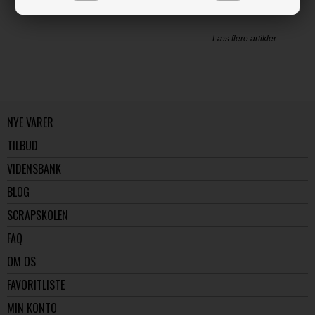
LÆS OG BLIV INSPIRERET
Læs flere artikler...
NYE VARER
TILBUD
VIDENSBANK
BLOG
SCRAPSKOLEN
FAQ
OM OS
FAVORITLISTE
MIN KONTO