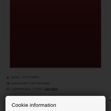
Varenr.:
10-07SS003
Leveringstid: 1 til 2 hverdage
Loyalitetsrabat:
1 Point
-
Læs mere
Cookie information