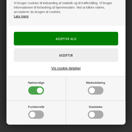
22,00
DKK
Vi bruger cookies til indsamling af statistik og til trafikmåling. Vi bruger
informationen til forbedring af hjemmesiden. Ved at klikke videre,
accepterer du brugen af cookies.
Klik her for pris inkl. fragt
Læs mere
Varen er på lager
Producent:
HobbyGros
Producentens varenr.:
Vis cookie detaljer
Pakke med 5 ark rigtig lækkert karton med satinmat overflade.
Hvid bagside, så den er god at bruge til f.eks. kortbaser også.
Nødvendige
Markedsføring
LÆS OG BLIV INSPIRERET
Funktionelle
Statistiske
Læs flere artikler...