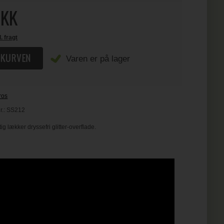
KK
l. fragt
Varen er på lager
ros
r.:
SS212
ig lækker dryssefri glitter-overflade.