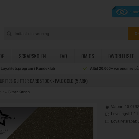
OG
SCRAPSKOLEN
FAQ
OM OS
FAVORITLISTE
Loyalitetsprogram / Kundeklub
Altid 20.000+ varenumre på
URITES GLITTER CARDSTOCK - PALE GOLD (5 ARK)
pir
»
Glitter Karton
Varenr.:
10-07S
Leveringstid: 1 t
Loyalitetsrabat: