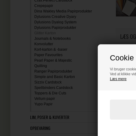
Craft Perfect Cardstock
Crepepapir
Dina Wakley Media Papirprodukter
Dylusions Creative Dyary
Dylusions Dyalog System
Dylusions Papirprodukter
Glitter Karton
LÆS OG
Journals & Notebooks
Konvolutter
Kort-karton & -baser
Paper Favourites
Cookie 
Pearl Paper & Majestic
Quilling
Vi bruger cookie
Ranger Papirprodukter
Ved at klikke vi
Simple and Basic Karton
Læs mere
Sizzix Cardstock
Spellbinders Cardstock
Toppers & Die Cuts
Vellum papir
Yupo Papir
LIM, POSER & KUVERTER
OPBEVARING