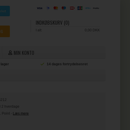
INDKØBSKURV (0)
I alt:
0,00 DKK
MIN KONTO
 lager
14 dages fortrydelsesret
S212
il 2 hverdage
1 Point
-
Læs mere