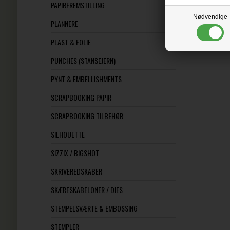
PAPIRFREMSTILLING
Nødvendige
PLANNERE
PLAST & FOLIE
PUNCHES (STANSEJERN)
PYNT & EMBELLISHMENTS
SCRAPBOOKING PAPIR
SCRAPBOOKING TILBEHØR
SILHOUETTE
SIZZIX / BIGSHOT
SKRIVEREDSKABER
SKÆRESKABELONER / DIES
STEMPELSVÆRTE & EMBOSSING
STEMPLER