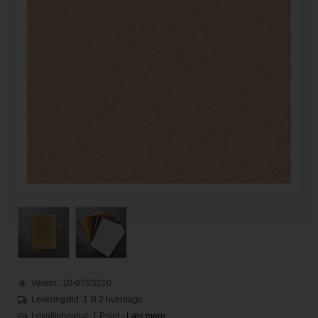
Varenr.:
10-07SS210
Leveringstid: 1 til 2 hverdage
Loyalitetsrabat:
1 Point
-
Læs mere