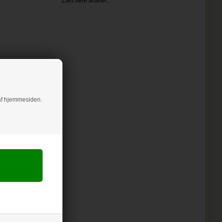
Læs flere artikler...
g af hjemmesiden.