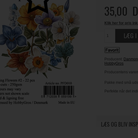
35,00
D
Klik her for pris ink
Producent:
Danmor
HobbyGros
Producentens varen
Pakke med små udsk
Perfekte når det ind
LÆS OG BLIV INS