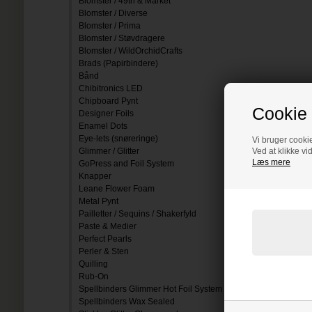
Blomster / 49th & Market
Blomster / Diverse
Blomster / Prima
Blomster / Støvdragere
Blomster / WildOrchidCrafts
Brads (Papirbindere)
Bånd
Chibitronics LED
Chipboard Pynt
Cookie 
Designer Foils
Enamel Dots
Eye-lets (snøreringe)
Vi bruger cookie
Glimmer / Glitter
Ved at klikke vi
Læs mere
GoPress and Foil System
Knapper
Leane Flower Foam
Metal Pynt
Pailletter / Sequins / Shakerfyld
Paste & Medier
Perfect Pearls
Perler & Sten
Quilling
Rub-On
Spellbinders Glimmer Hot Foil System
Spellbinders Wax Sealed