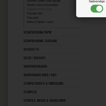
Stickles Glitter Glue og gel
Nødvendige
Studio Calico Essentials
Toppers & Die Cuts
Transfer Me
Træ-pynt
Wink of Stella / Luna
SCRAPBOOKING PAPIR
SCRAPBOOKING TILBEHØR
SILHOUETTE
SIZZIX / BIGSHOT
SKRIVEREDSKABER
SKÆRESKABELONER / DIES
STEMPELSVÆRTE & EMBOSSING
STEMPLER
STENCILS, MASKS & SKABELONER