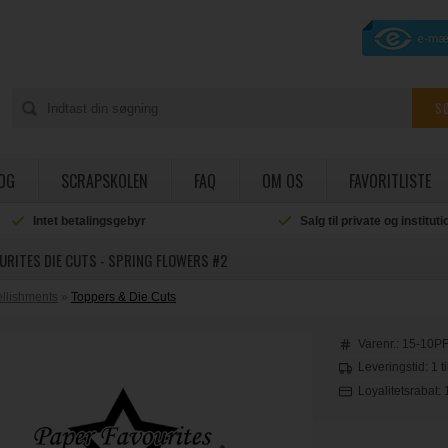
OG
SCRAPSKOLEN
FAQ
OM OS
FAVORITLISTE
Intet betalingsgebyr
Salg til private og institut
URITES DIE CUTS - SPRING FLOWERS #2
llishments
»
Toppers & Die Cuts
Varenr.:
15-10P
Leveringstid: 1 t
Loyalitetsrabat: