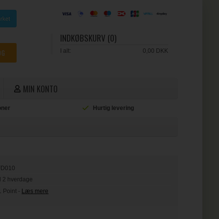
INDKØBSKURV (0)
I alt:
0,00 DKK
MIN KONTO
ioner
Hurtig levering
L
FD010
il 2 hverdage
1 Point
-
Læs mere