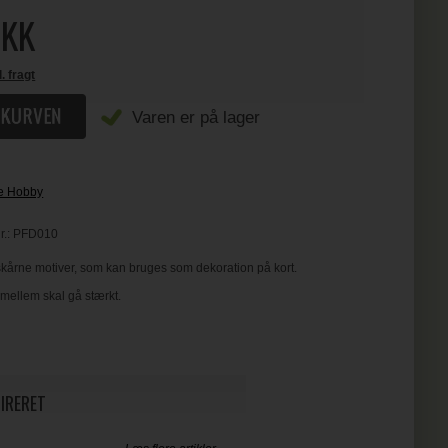
KK
l. fragt
Varen er på lager
e Hobby
r.:
PFD010
årne motiver, som kan bruges som dekoration på kort.
imellem skal gå stærkt.
PIRERET