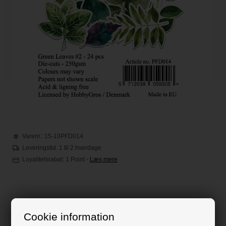
Varenr.:
15-10PFD014
Leveringstid: 1 til 2 hverdage
Loyalitetsrabat:
1 Point
-
Læs mere
35,00
DKK
Cookie information