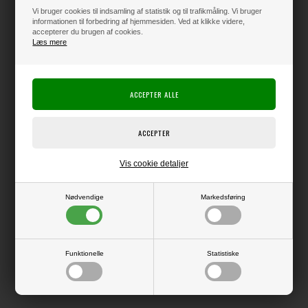
Klik her for pris inkl. fragt
Vi bruger cookies til indsamling af statistik og til trafikmåling. Vi bruger
informationen til forbedring af hjemmesiden. Ved at klikke videre,
accepterer du brugen af cookies.
Læs mere
Varen er på lager
Producent:
Danmore Hobby
HobbyGros
Producentens varenr.:
PFD014
Pakke med små udskårne motiver, som kan bruges som dekoration på
Vis cookie detaljer
kort.
Perfekte når det indimellem skal gå stærkt.
Nødvendige
Markedsføring
Funktionelle
Statistiske
LÆS OG BLIV INSPIRERET
Læs flere artikler...