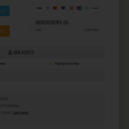
INDKØBSKURV (0)
I alt:
0,00 DKK
MIN KONTO
ioner
Hurtig levering
L
FA203
il 2 hverdage
1 Point
-
Læs mere