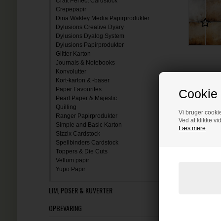
Craft Perfect Cardstock
Crepepapir
Dina Wakley Media Papirprodukter
Dylusions Creative Dyary
Dylusions Dyalog System
Dylusions Papirprodukter
Glitter Karton
Journals & Notebooks
Konvolutter
Kort-karton & -baser
Paper Favourites
Cookie 
Pearl Paper & Majestic
Quilling
Vi bruger cookie
Ranger Papirprodukter
Ved at klikke vi
Simple and Basic Karton
Læs mere
Sizzix Cardstock
Spellbinders Cardstock
Toppers & Die Cuts
Vellum papir
Yupo Papir
LIM, POSER & KUVERTER
OPBEVARING