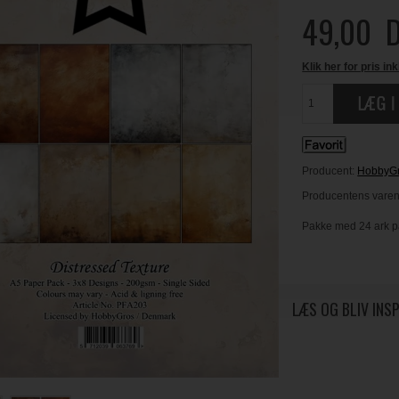
49,00
D
Klik her for pris ink
Producent:
HobbyG
Producentens varen
Pakke med 24 ark pap
LÆS OG BLIV INS