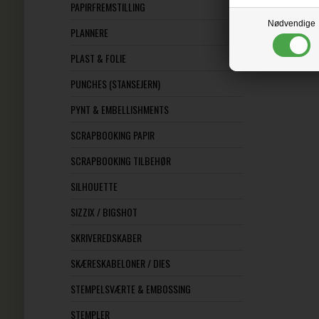
PAPIRFREMSTILLING
Nødvendige
PLANNERE
PLAST & FOLIE
PUNCHES (STANSEJERN)
PYNT & EMBELLISHMENTS
SCRAPBOOKING PAPIR
SCRAPBOOKING TILBEHØR
SILHOUETTE
SIZZIX / BIGSHOT
SKRIVEREDSKABER
SKÆRESKABELONER / DIES
STEMPELSVÆRTE & EMBOSSING
STEMPLER