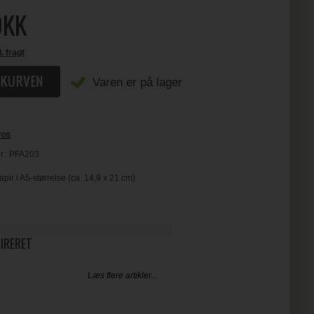
KK
l. fragt
Varen er på lager
ros
r.:
PFA203
ir i A5-størrelse (ca. 14,9 x 21 cm)
PIRERET
Læs flere artikler...