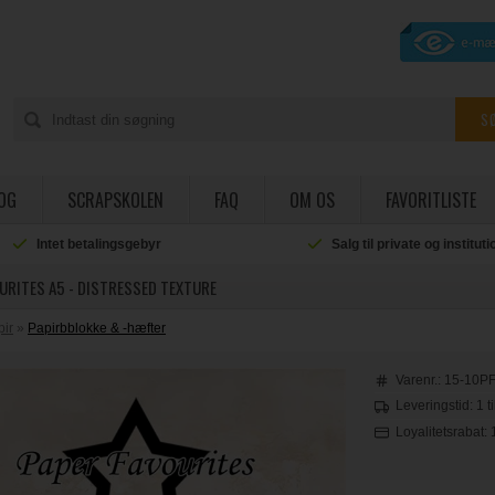
OG
SCRAPSKOLEN
FAQ
OM OS
FAVORITLISTE
Intet betalingsgebyr
Salg til private og institut
URITES A5 - DISTRESSED TEXTURE
pir
»
Papirbblokke & -hæfter
Varenr.:
15-10P
Leveringstid: 1 t
Loyalitetsrabat: