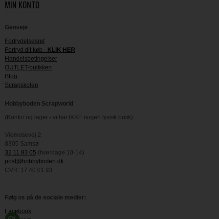
MIN KONTO
Genveje
Fortrydelsesret
Fortryd dit køb -
KLIK HER
Handelsbetingelser
OUTLET-butikken
Blog
Scrapskolen
Hobbyboden Scrapworld
(Kontor og lager - vi har IKKE nogen fysisk butik)
Viemosevej 2
8305 Samsø
32 11 83 05
(hverdage 10-14)
post@hobbyboden.dk
CVR: 17 40 01 93
Følg os på de sociale medier:
Facebook