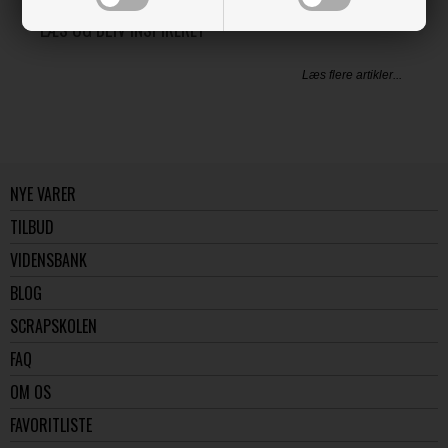
LÆS OG BLIV INSPIRERET
Læs flere artikler...
NYE VARER
TILBUD
VIDENSBANK
BLOG
SCRAPSKOLEN
FAQ
OM OS
FAVORITLISTE