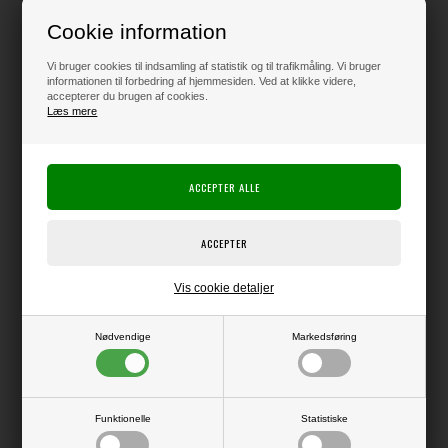
Leveringstid: 1 til 2 hverdage
Cookie information
Loyalitetsrabat:
1 Point
-
Læs mere
Vi bruger cookies til indsamling af statistik og til trafikmåling. Vi bruger
informationen til forbedring af hjemmesiden. Ved at klikke videre,
accepterer du brugen af cookies.
49,00
DKK
Læs mere
Klik her for pris inkl. fragt
Varen er på lager
Vis cookie detaljer
Producent:
HobbyGros
Nødvendige
Markedsføring
Producentens varenr.:
PFA172
Pakke med 24 ark papir i A5-størrelse (ca. 14,9 x 21 cm)
Funktionelle
Statistiske