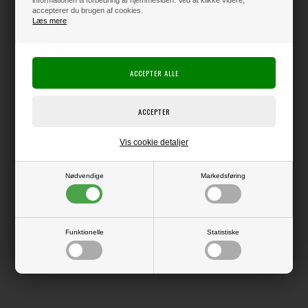
informationen til forbedring af hjemmesiden. Ved at klikke videre,
accepterer du brugen af cookies.
Læs mere
Producent:
Piatek 13
Producentens varenr.:
Polsk design når det er allerbedst.
12 ark lækkert kraftigt dobbeltsidet mønsterpapir samt bonusmotiver på
omslaget.
Denne pakke har rigtig mange ark med motiver til at klippe / skære ud og
bruge som pynt, så du virkelig kan få lavet nogle smukke kort eller layouts
med masser af dimension.
Vis cookie detaljer
Nødvendige
Markedsføring
LÆS OG BLIV INSPIRERET
Funktionelle
Statistiske
Læs flere artikler...