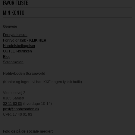
FAVORITLISTE
MIN KONTO
Genveje
Fortrydelsesret
Fortryd dit køb -
KLIK HER
Handelsbetingelser
OUTLET-butikken
Blog
Scrapskolen
Hobbyboden Scrapworld
(Kontor og lager - vi har IKKE nogen fysisk butik)
Viemosevej 2
8305 Samsø
32 11 83 05
(hverdage 10-14)
post@hobbyboden.dk
CVR: 17 40 01 93
Følg os på de sociale medier: