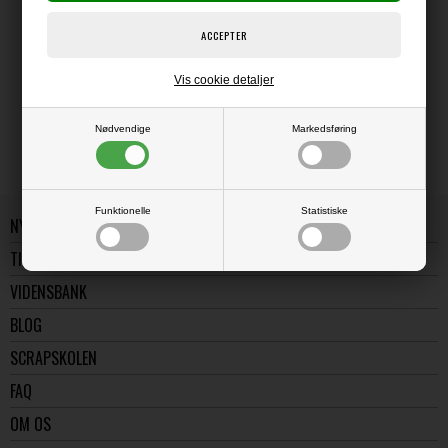
LÆS OG BLIV INSPIRERET
Vis cookie detaljer
Læs flere artikler...
Nødvendige
Markedsføring
Funktionelle
Statistiske
NYE VARER
TILBUD
VIDENSBANK
BLOG
SCRAPSKOLEN
FAQ
OM OS