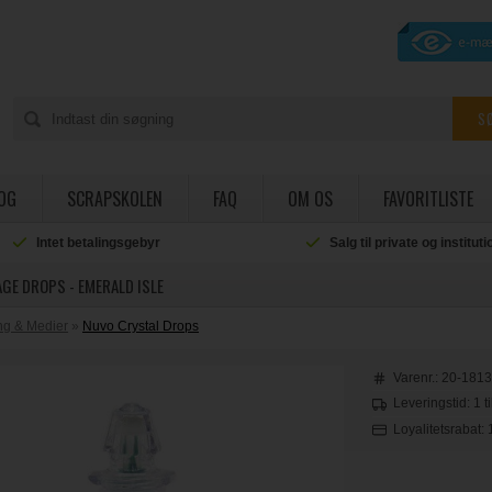
OG
SCRAPSKOLEN
FAQ
OM OS
FAVORITLISTE
Intet betalingsgebyr
Salg til private og institut
GE DROPS - EMERALD ISLE
ing & Medier
»
Nuvo Crystal Drops
Varenr.:
20-181
Leveringstid: 1 t
Loyalitetsrabat: