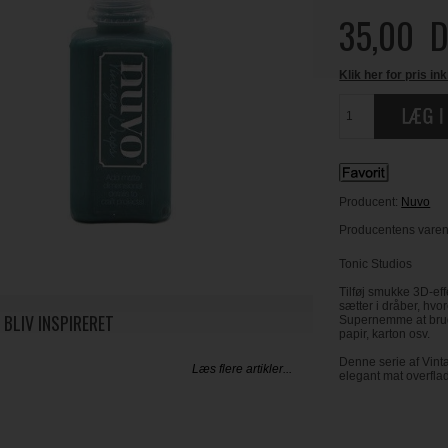
35,00
D
Klik her for pris ink
Producent:
Nuvo
Producentens varen
Tonic Studios
Tilføj smukke 3D-effe
sætter i dråber, hv
 BLIV INSPIRERET
Supernemme at bruge
papir, karton osv.
Denne serie af Vint
Læs flere artikler...
elegant mat overfla