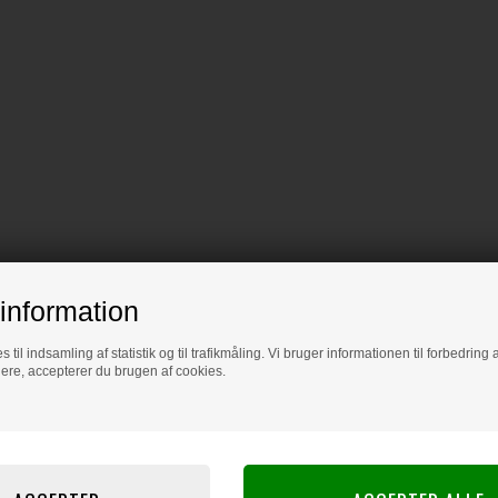
information
s til indsamling af statistik og til trafikmåling. Vi bruger informationen til forbedrin
dere, accepterer du brugen af cookies.