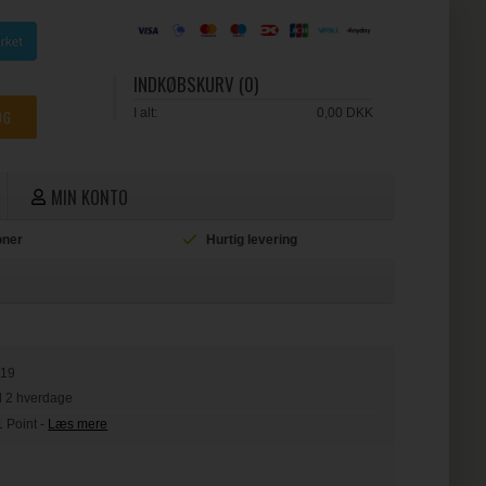
INDKØBSKURV (0)
I alt:
0,00 DKK
MIN KONTO
ioner
Hurtig levering
L
319
il 2 hverdage
1 Point
-
Læs mere