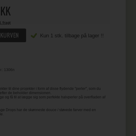
KK
l. fragt
Kun 1 stk. tilbage på lager !!
r.:
1306n
kter til dine projekter i form af disse flydende "perler", som du
orefter de beholder dimensionen.
 og få til at lægge sig som perfekte halvperler på overfladen af
age Drops har de skønneste douce / støvede farver med en
de.