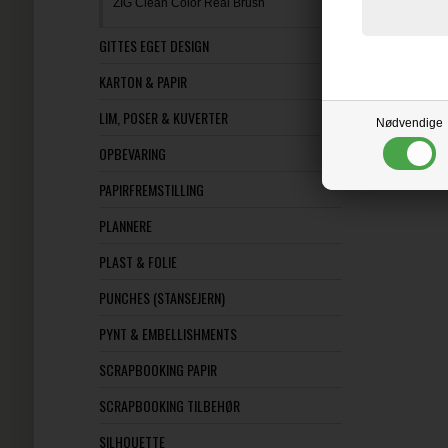
ZIG Clean Color Real Brush
GITTES EGET DESIGN
KARTON & PAPIR
LIM, POSER & KUVERTER
Nødvendige
OPBEVARING
PAPIRFREMSTILLING
PLANNERE
PLAST & FOLIE
PUNCHES (STANSEJERN)
PYNT & EMBELLISHMENTS
SCRAPBOOKING PAPIR
SCRAPBOOKING TILBEHØR
SILHOUETTE