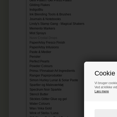
Gelli Plates / Gel Press Plates
Gilding Flakes
IndigoBlu
Ink Blending Tools & Brushes
Journals & Notebooks
Lindy's Stamp Gang - Magical Shakers
Memento Markers
Mist Sprays
Nuvo Crystal Drops
PaperArtsy Fresco Finish
PaperArtsy Infusions
Paste & Medier
Pensler
Perfect Pearls
Powder Colours
Prima / Finnabair Art Ingredients
Cookie 
Ranger Papirprodukter
Simon Hurley Lunar & Solar Paste
Vi bruger cookie
Spartler og Maleværktøj
Ved at klikke vi
Spectrum Noir Sparkle
Læs mere
Stencil Butter
Stickles Glitter Glue og gel
Water Colours
Wax / Inka Gold
Wink of Stella / Luna