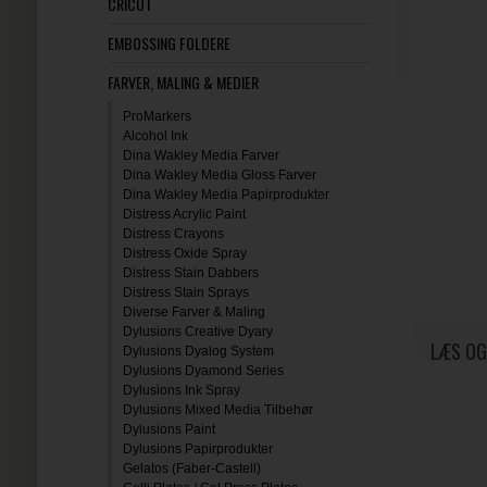
CRICUT
EMBOSSING FOLDERE
FARVER, MALING & MEDIER
ProMarkers
Alcohol Ink
Dina Wakley Media Farver
Dina Wakley Media Gloss Farver
Dina Wakley Media Papirprodukter
Distress Acrylic Paint
Distress Crayons
Distress Oxide Spray
Distress Stain Dabbers
Distress Stain Sprays
Diverse Farver & Maling
Dylusions Creative Dyary
LÆS OG
Dylusions Dyalog System
Dylusions Dyamond Series
Dylusions Ink Spray
Dylusions Mixed Media Tilbehør
Dylusions Paint
Dylusions Papirprodukter
Gelatos (Faber-Castell)