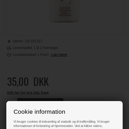
Varenr.:
20-181317
Leveringstid: 1 til 2 hverdage
Loyalitetsrabat:
1 Point
-
Læs mere
35,00
DKK
Klik her for pris inkl. fragt
Cookie information
Kun 1 stk. tilbage på lager !!
Vi bruger cookies til indsamling af statistik og til trafikmåling. Vi bruger
informationen til forbedring af hjemmesiden. Ved at klikke videre,