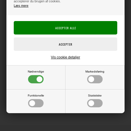
accepterer du brugen af cookies.
Læs mere
Producent:
Nuvo
Producentens varenr.:
1306n
Tonic Studios
Tilføj smukke 3D-effekter til dine projekter i form af disse flydende "perler",
som du sætter i dråber, hvorefter de beholder dimensionen.
Supernemme at bruge og få til at lægge sig som perfekte halvperler på
overfladen af papir, karton osv.
Denne serie af Vintage Drops har de skønneste douce / støvede farver
Vis cookie detaljer
med en elegant mat overflade.
Nødvendige
Markedsføring
LÆS OG BLIV INSPIRERET
Funktionelle
Statistiske
Læs flere artikler...