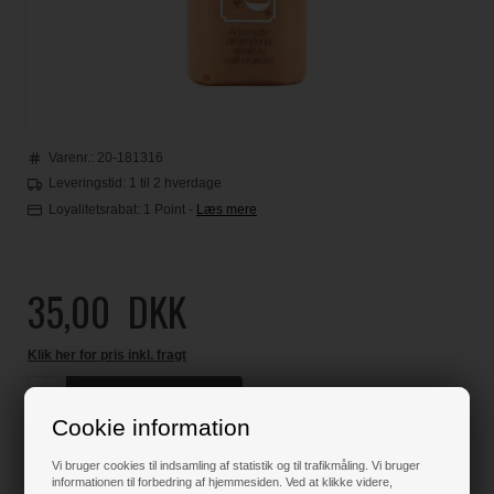
Varenr.:
20-181316
Leveringstid: 1 til 2 hverdage
Loyalitetsrabat:
1 Point
-
Læs mere
35,00
DKK
Klik her for pris inkl. fragt
Cookie information
Varen er på lager
Vi bruger cookies til indsamling af statistik og til trafikmåling. Vi bruger
informationen til forbedring af hjemmesiden. Ved at klikke videre,