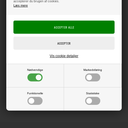
accepterer du brugen af cookies.
Læs mere
Producent:
Nuvo
Producentens varenr.:
1306n
Tonic Studios
Tilføj smukke 3D-effekter til dine projekter i form af disse flydende "perler",
som du sætter i dråber, hvorefter de beholder dimensionen.
Supernemme at bruge og få til at lægge sig som perfekte halvperler på
overfladen af papir, karton osv.
Denne serie af Vintage Drops har de skønneste douce / støvede farver
Vis cookie detaljer
med en elegant mat overflade.
Nødvendige
Markedsføring
LÆS OG BLIV INSPIRERET
Funktionelle
Statistiske
Læs flere artikler...