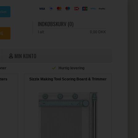
INDKØBSKURV (0)
I alt:
0,00 DKK
MIN KONTO
ioner
Hurtig levering
L
tters
Sizzix Making Tool Scoring Board & Trimmer