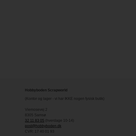
Hobbyboden Scrapworld
(Kontor og lager - vi har IKKE nogen fysisk butik)
Viemosevej 2
8305 Samsø
32 11 83 05
(hverdage 10-14)
post@hobbyboden.dk
CVR: 17 40 01 93