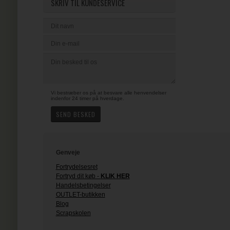
SKRIV TIL KUNDESERVICE
Vi bestræber os på at besvare alle henvendelser
indenfor 24 timer på hverdage.
Genveje
Fortrydelsesret
Fortryd dit køb -
KLIK HER
Handelsbetingelser
OUTLET-butikken
Blog
Scrapskolen