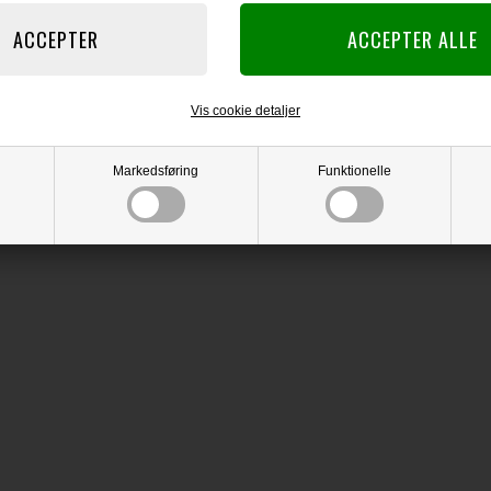
king webshop er åben 24 timer i døgnet – 365 dage om året.
Vis cookie detaljer
Trustpilot
Markedsføring
Funktionelle