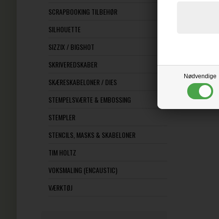
SCRAPBOOKING TILBEHØR
Vores scrapboo
SILHOUETTE
SIZZIX / BIGSHOT
SKRIVEREDSKABER
Nødvendige
SKÆRESKABELONER / DIES
STEMPELSVÆRTE & EMBOSSING
STEMPLER
STENCILS, MASKS & SKABELONER
TIM HOLTZ
VOKSMALING (ENCAUSTIC)
VÆRKTØJ