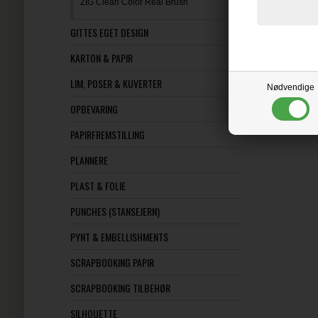
ZIG Clean Color Real Brush
GITTES EGET DESIGN
KARTON & PAPIR
LIM, POSER & KUVERTER
Nødvendige
OPBEVARING
PAPIRFREMSTILLING
PLANNERE
PLAST & FOLIE
PUNCHES (STANSEJERN)
PYNT & EMBELLISHMENTS
SCRAPBOOKING PAPIR
SCRAPBOOKING TILBEHØR
SILHOUETTE