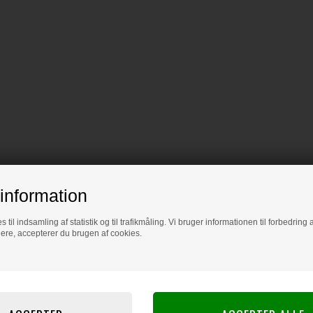
information
s til indsamling af statistik og til trafikmåling. Vi bruger informationen til forbedrin
dere, accepterer du brugen af cookies.