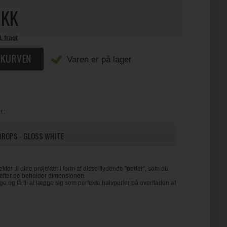
KK
l. fragt
Varen er på lager
.:
DROPS - GLOSS WHITE
kter til dine projekter i form af disse flydende "perler", som du
orefter de beholder dimensionen.
 og få til at lægge sig som perfekte halvperler på overfladen af