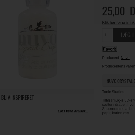
25,00
D
Klik her for pris ink
Producent:
Nuvo
Producentens varenr
NUVO CRYSTAL 
Tonic Studios
 BLIV INSPIRERET
Tilføj smukke 3D-effe
sætter i dråber, hv
Supernemme at bruge
Læs flere artikler...
papir, karton osv.