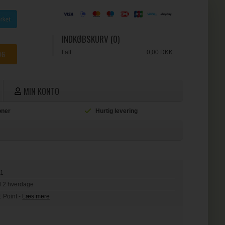
INDKØBSKURV (0)
I alt:
0,00 DKK
MIN KONTO
ioner
Hurtig levering
L
51
il 2 hverdage
1 Point
-
Læs mere