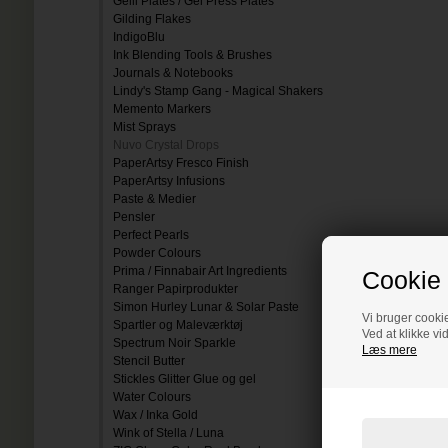
Gelli Plates / Gel Press Plates
Gilding Flakes
IndigoBlu
Ink Blending Tools & Brushes
Journals & Notebooks
Lindy's Stamp Gang - Magical Shakers
Memento Markers
Mist Sprays
Nuvo Crystal Drops
PaperArtsy Fresco Finish
PaperArtsy Infusions
Paste & Medier
Pensler
Perfect Pearls
Powder Colours
Prima / Finnabair Art Ingredients
Cookie 
Ranger Papirprodukter
Simon Hurley Lunar & Solar Paste
Vi bruger cookie
Spartler og Maleværktøj
Ved at klikke vi
Spectrum Noir Sparkle
Læs mere
Stencil Butter
Stickles Glitter Glue og gel
Water Colours
Wax / Inka Gold
Wink of Stella / Luna