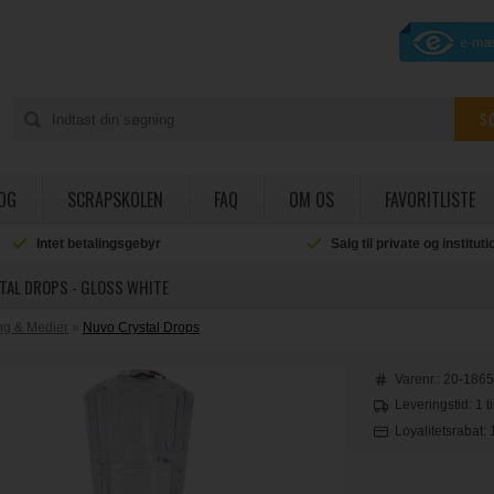
OG
SCRAPSKOLEN
FAQ
OM OS
FAVORITLISTE
Intet betalingsgebyr
Salg til private og institut
TAL DROPS - GLOSS WHITE
ing & Medier
»
Nuvo Crystal Drops
Varenr.:
20-186
Leveringstid: 1 t
Loyalitetsrabat: