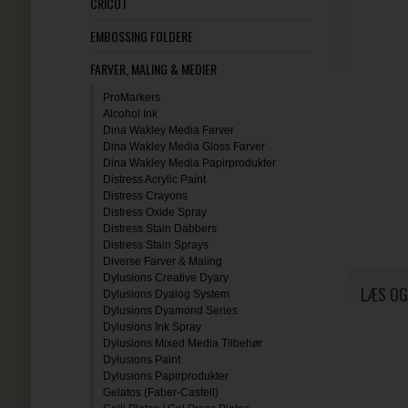
CRICUT
EMBOSSING FOLDERE
FARVER, MALING & MEDIER
ProMarkers
Alcohol Ink
Dina Wakley Media Farver
Dina Wakley Media Gloss Farver
Dina Wakley Media Papirprodukter
Distress Acrylic Paint
Distress Crayons
Distress Oxide Spray
Distress Stain Dabbers
Distress Stain Sprays
Diverse Farver & Maling
Dylusions Creative Dyary
LÆS OG
Dylusions Dyalog System
Dylusions Dyamond Series
Dylusions Ink Spray
Dylusions Mixed Media Tilbehør
Dylusions Paint
Dylusions Papirprodukter
Gelatos (Faber-Castell)