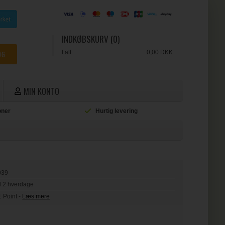
INDKØBSKURV (0)
I alt:
0,00 DKK
MIN KONTO
ioner
Hurtig levering
L
039
il 2 hverdage
1 Point
-
Læs mere