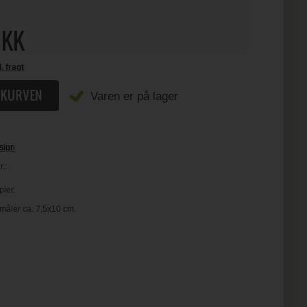
KK
l. fragt
Varen er på lager
sign
.:
ler.
måler ca. 7,5x10 cm.