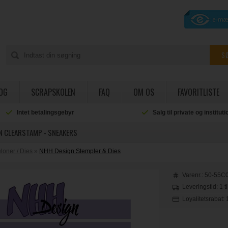
OG
SCRAPSKOLEN
FAQ
OM OS
FAVORITLISTE
Intet betalingsgebyr
Salg til private og institut
N CLEARSTAMP - SNEAKERS
oner / Dies
»
NHH Design Stempler & Dies
Varenr.:
50-55C
Leveringstid: 1 t
Loyalitetsrabat: