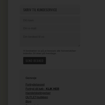
SKRIV TIL KUNDESERVICE
Vi bestræber os på at besvare alle henvendelser
indenfor 24 timer på hverdage.
Genveje
Fortrydelsesret
Fortryd dit køb -
KLIK HER
Handelsbetingelser
OUTLET-butikken
Blog