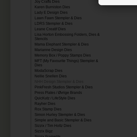
Joy Crafts Dies
Karen Burniston Dies
Lady E Design Dies
Lawn Fawn Stempler & Dies
LDRS Stempler & Dies
Leane Creatif Dies
Lisa Horton Embossing Folders, Dies &
Stencils
Mama Elephant Stempler & Dies
Marianne Design Dies
Memory Box / Poppy Stamps Dies
MFT (My Favourite Things) Stempler &
Dies
ModaScrap Dies
Nellie Snellen Dies
NHH Design Stempler & Dies
PinkFresh Studios Stempler & Dies
Press Plates / Øvrige Brands
QuicKutz / LifeStyle Dies
Rayher Dies
Rox Stamp Dies
Simon Hurley Stempler & Dies
Simple and Basic Stempler & Dies
Sizzix / Tim Holtz Dies
Sizzix Bigz
Sizzix Framelits