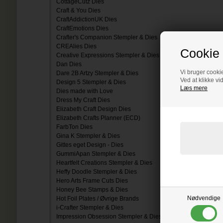
CottageCutz Dies
Craft & You Dies
CraftAddictionUK Dies
CraftEmotions Dies
Crafter's Companion Stempler & Dies
CREAlies Dies
Cookie 
Creative Expressions Stempler & Dies
Dan Dies
Vi bruger cookie
Dare 2B Artzy Stempler & Dies
Ved at klikke vi
Design 5 Stempler & Dies
Læs mere
Dies made with Love
Dress My Craft Dies
Elizabeth Craft Design Dies
Elizabeth Crafts Planner (ECD)
FarbTon Dies
Gina K Stempler & Dies
Gittes eget Design - Dies
GummiApan Stempler & Dies
Heartfelt Creations Stempler & Dies
Heffy Doodle Stempler & Dies
Hero Arts Frame Cuts Dies
Honey Bee Stamps & Dies
Nødvendige
Hot Foil Plates / Øvrige Brands
i-Crafter Stempler & Dies
Impression Obsession Stempler & Dies