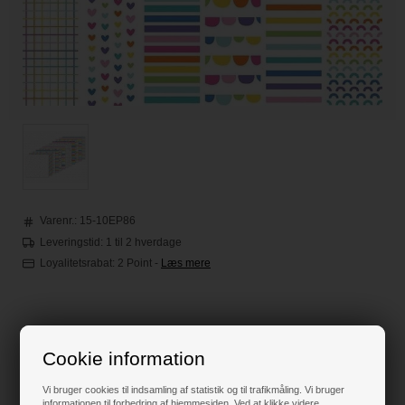
Varenr.:
15-10EP86
Leveringstid: 1 til 2 hverdage
Loyalitetsrabat:
2 Point
-
Læs mere
59,00
DKK
Cookie information
Klik her for pris inkl. fragt
Vi bruger cookies til indsamling af statistik og til trafikmåling. Vi bruger
informationen til forbedring af hjemmesiden. Ved at klikke videre,