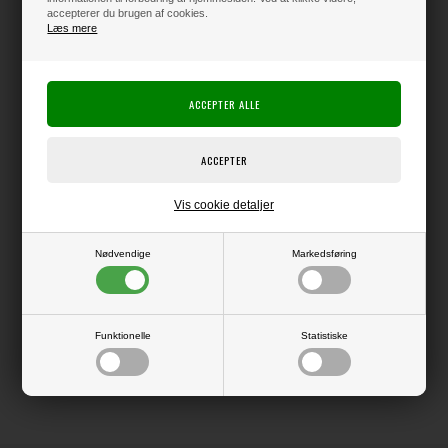
accepterer du brugen af cookies.
Læs mere
Kun 1 stk. tilbage på lager !!
Producent:
My Favorite Things (MFT)
Producentens varenr.:
Blok med 24 ark enkeltsidet mønsterpapir.
Vis cookie detaljer
Størrelse 6x6" (ca. 15x15 cm).
Nødvendige
Markedsføring
LÆS OG BLIV INSPIRERET
Funktionelle
Statistiske
Læs flere artikler...