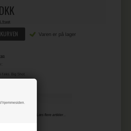
DKK
l. fragt
Varen er på lager
rap
.:
 f.eks. Big Shot.
PIRERET
g af hjemmesiden.
Læs flere artikler...