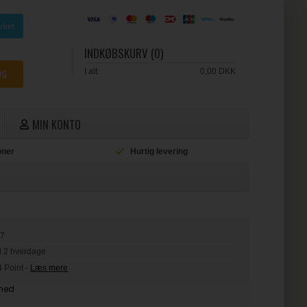
INDKØBSKURV (0)
I alt:
0,00 DKK
MIN KONTO
ioner
Hurtig levering
L
97
il 2 hverdage
4 Point
-
Læs mere