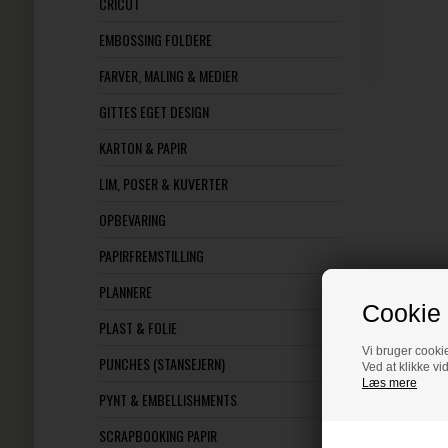
CRICUT
EMBOSSING FOLDERE
FARVER, MALING & MEDIER
GITTES EGET DESIGN
KARTON & PAPIR
LIM, POSER & KUVERTER
OPBEVARING
PAPIRFREMSTILLING
PLANNERE
Cookie 
PLAST & FOLIE
Vi bruger cookie
PUNCHES (STANSEJERN)
Ved at klikke vi
Læs mere
PYNT & EMBELLISHMENTS
SCRAPBOOKING PAPIR