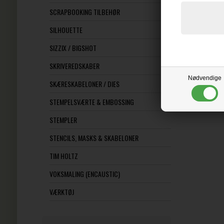
SCRAPBOOKING TILBEHØR
SILHOUETTE
SIZZIX / BIGSHOT
SKRIVEREDSKABER
Nødvendige
SKÆRESKABELONER / DIES
STEMPELSVÆRTE & EMBOSSING
STEMPLER
STENCILS, MASKS & SKABELONER
TIM HOLTZ
VOKSMALING (ENCAUSTIC)
VÆRKTØJ