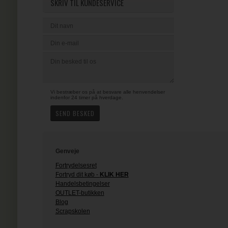
SKRIV TIL KUNDESERVICE
Vi bestræber os på at besvare alle henvendelser
indenfor 24 timer på hverdage.
Genveje
Fortrydelsesret
Fortryd dit køb -
KLIK HER
Handelsbetingelser
OUTLET-butikken
Blog
Scrapskolen