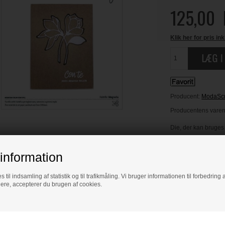
125,00
Klik her for pris ink
Producent:
ModaSc
Producentens varenr
Die, der kan bruges i
information
LÆS OG BLIV INS
s til indsamling af statistik og til trafikmåling. Vi bruger informationen til forbedrin
dere, accepterer du brugen af cookies.