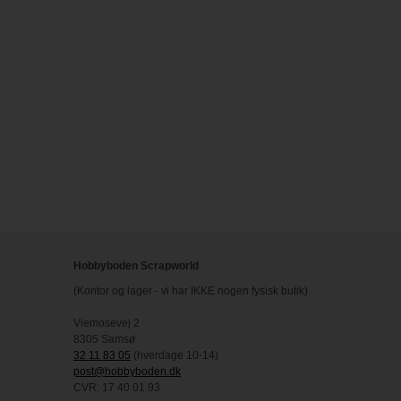
Hobbyboden Scrapworld
(Kontor og lager - vi har IKKE nogen fysisk butik)
Viemosevej 2
8305 Samsø
32 11 83 05
(hverdage 10-14)
post@hobbyboden.dk
CVR: 17 40 01 93