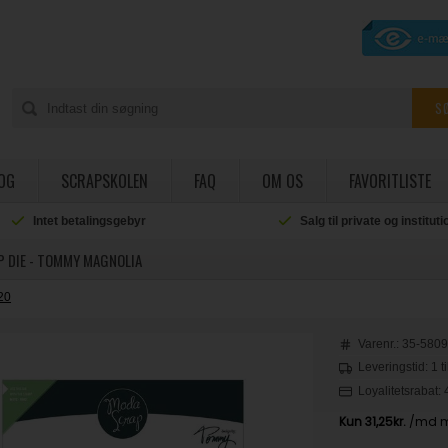
OG
SCRAPSKOLEN
FAQ
OM OS
FAVORITLISTE
Intet betalingsgebyr
Salg til private og institut
 DIE - TOMMY MAGNOLIA
20
Varenr.:
35-580
Leveringstid: 1 t
Loyalitetsrabat: