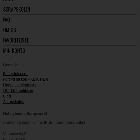
SCRAPSKOLEN
FAQ
OM OS
FAVORITLISTE
MIN KONTO
Genveje
Fortrydelsesret
Fortryd dit køb -
KLIK HER
Handelsbetingelser
OUTLET-butikken
Blog
Scrapskolen
Hobbyboden Scrapworld
(Kontor og lager - vi har IKKE nogen fysisk butik)
Viemosevej 2
8305 Samsø